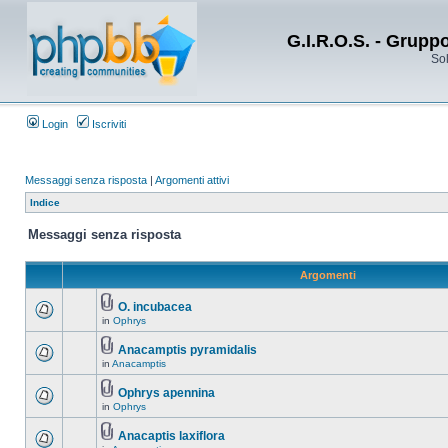
G.I.R.O.S. - Grupp
Sol
Login
Iscriviti
Messaggi senza risposta
|
Argomenti attivi
Indice
Messaggi senza risposta
Argomenti
O. incubacea
in
Ophrys
Anacamptis pyramidalis
in
Anacamptis
Ophrys apennina
in
Ophrys
Anacaptis laxiflora