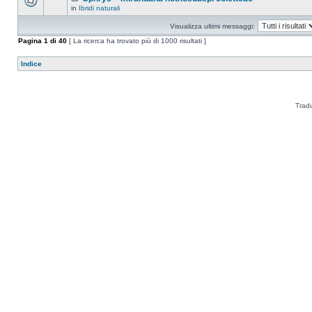
in
Ibridi naturali
Visualizza ultimi messaggi:
Pagina
1
di
40
[ La ricerca ha trovato più di 1000 risultati ]
Indice
Trad