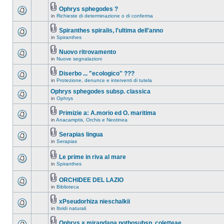
Ophrys sphegodes ?
in
Richieste di determinazione o di conferma
Spiranthes spiralis, l'ultima dell'anno
in
Spiranthes
Nuovo ritrovamento
in
Nuove segnalazioni
Diserbo ... "ecologico" ???
in
Protezione, denunce e interventi di tutela
Ophrys sphegodes subsp. classica
in
Ophrys
Primizie a: A.morio ed O. maritima
in
Anacamptis, Orchis e Neotinea
Serapias lingua
in
Serapias
Le prime in riva al mare
in
Spiranthes
ORCHIDEE DEL LAZIO
in
Biblioteca
xPseudorhiza nieschalkii
in
Ibridi naturali
Ophrys × mirandana nothosubsp. coletteae