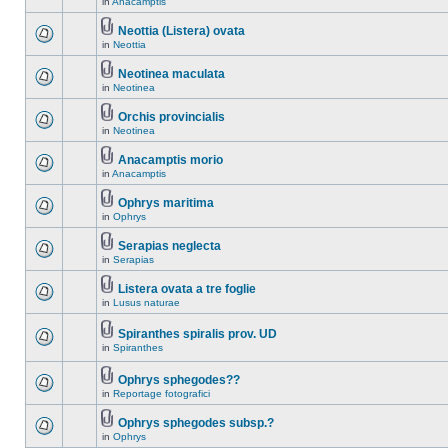
in
Anacamptis
Neottia (Listera) ovata
in
Neottia
Neotinea maculata
in
Neotinea
Orchis provincialis
in
Neotinea
Anacamptis morio
in
Anacamptis
Ophrys maritima
in
Ophrys
Serapias neglecta
in
Serapias
Listera ovata a tre foglie
in
Lusus naturae
Spiranthes spiralis prov. UD
in
Spiranthes
Ophrys sphegodes??
in
Reportage fotografici
Ophrys sphegodes subsp.?
in
Ophrys