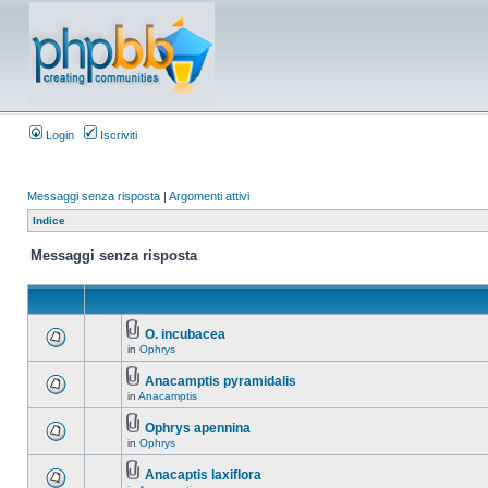
Login
Iscriviti
Messaggi senza risposta
|
Argomenti attivi
Indice
Messaggi senza risposta
O. incubacea
in
Ophrys
Anacamptis pyramidalis
in
Anacamptis
Ophrys apennina
in
Ophrys
Anacaptis laxiflora