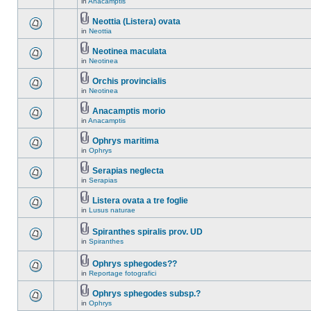
in
Anacamptis
Neottia (Listera) ovata
in
Neottia
Neotinea maculata
in
Neotinea
Orchis provincialis
in
Neotinea
Anacamptis morio
in
Anacamptis
Ophrys maritima
in
Ophrys
Serapias neglecta
in
Serapias
Listera ovata a tre foglie
in
Lusus naturae
Spiranthes spiralis prov. UD
in
Spiranthes
Ophrys sphegodes??
in
Reportage fotografici
Ophrys sphegodes subsp.?
in
Ophrys