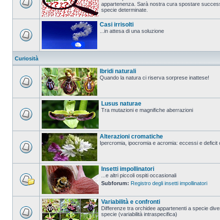
appartenenza. Sarà nostra cura spostare successi
specie determinate.
Casi irrisolti
...in attesa di una soluzione
Curiosità
Ibridi naturali
Quando la natura ci riserva sorprese inattese!
Lusus naturae
Tra mutazioni e magnifiche aberrazioni
Alterazioni cromatiche
Ipercromia, ipocromia e acromia: eccessi e deficit 
Insetti impollinatori
...e altri piccoli ospiti occasionali
Subforum:
Registro degli insetti impollinatori
Variabilità e confronti
Differenze tra orchidee appartenenti a specie diver
specie (variabilità intraspecifica)