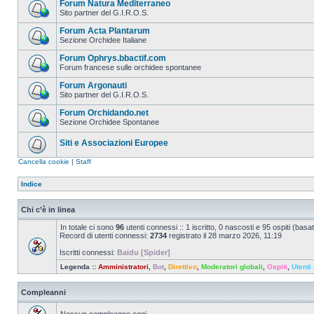
Forum Natura Mediterraneo
Sito partner del G.I.R.O.S.
Forum Acta Plantarum
Sezione Orchidee Italiane
Forum Ophrys.bbactif.com
Forum francese sulle orchidee spontanee
Forum Argonauti
Sito partner del G.I.R.O.S.
Forum Orchidando.net
Sezione Orchidee Spontanee
Siti e Associazioni Europee
Cancella cookie
|
Staff
Indice
Chi c’è in linea
In totale ci sono
96
utenti connessi :: 1 iscritto, 0 nascosti e 95 ospiti (basato 
Record di utenti connessi:
2734
registrato il 28 marzo 2026, 11:19
Iscritti connessi:
Baidu [Spider]
Legenda ::
Amministratori
,
Bot
,
Direttivo
,
Moderatori globali
,
Ospiti
,
Utenti 
Compleanni