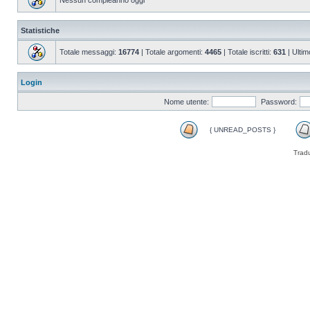
Nessun compleanno oggi
Statistiche
Totale messaggi:
16774
| Totale argomenti:
4465
| Totale iscritti:
631
| Ultim
Login
Nome utente:
Password:
{ UNREAD_POSTS }
Trad