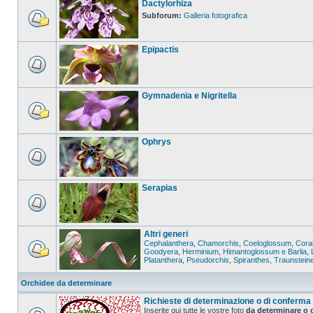
Dactylorhiza
Subforum:
Galleria fotografica
Epipactis
Gymnadenia e Nigritella
Ophrys
Serapias
Altri generi
Cephalanthera
,
Chamorchis
,
Coeloglossum
,
Coral
Goodyera
,
Herminium
,
Himantoglossum e Barlia
,
Platanthera
,
Pseudorchis
,
Spiranthes
,
Traunstein
Orchidee da determinare
Richieste di determinazione o di conferma
Inserite qui tutte le vostre foto
da determinare o 