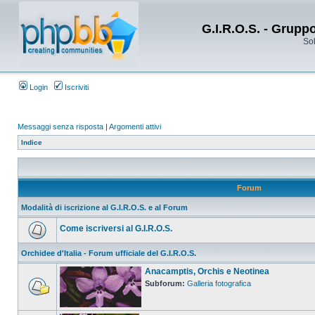
G.I.R.O.S. - Grupp
Sol
Login
Iscriviti
Messaggi senza risposta
|
Argomenti attivi
Indice
Forum
Modalità di iscrizione al G.I.R.O.S. e al Forum
Come iscriversi al G.I.R.O.S.
Orchidee d'Italia - Forum ufficiale del G.I.R.O.S.
Anacamptis, Orchis e Neotinea
Subforum:
Galleria fotografica