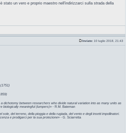
 è stato un vero e proprio maestro nell'indirizzarci sulla strada della
Inviato:
10 luglio 2018, 21:43
 (1751)
1859)
- a dichotomy between researchers who divide natural variation into as many units as
re biologically meaningful (lumpers)
» - R.M. Bateman
 sole, del terreno, della pioggia e della rugiada, del vento e degli insetti impollinatori.
cenza e prodigarci per la sua protezione
» - G. Sciarretta