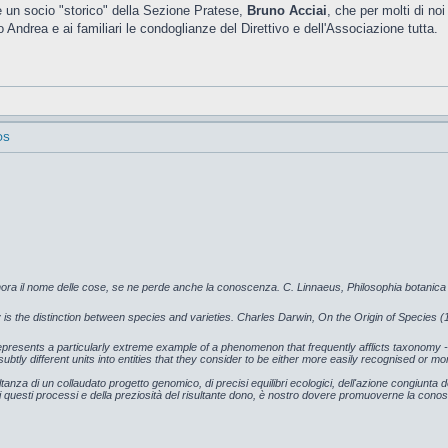
e un socio "storico" della Sezione Pratese,
Bruno Acciai
, che per molti di noi
o Andrea e ai familiari le condoglianze del Direttivo e dell'Associazione tutta.
OS
gnora il nome delle cose, se ne perde anche la conoscenza. C. Linnaeus, Philosophia botanica
is the distinction between species and varieties. Charles Darwin, On the Origin of Species (
epresents a particularly extreme example of a phenomenon that frequently afflicts taxonomy 
btly different units into entities that they consider to be either more easily recognised or mo
sultanza di un collaudato progetto genomico, di precisi equilibri ecologici, dell'azione congiunta del
questi processi e della preziosità del risultante dono, è nostro dovere promuoverne la conos