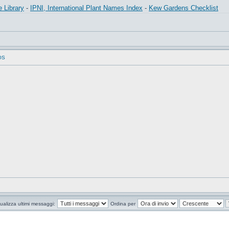
e Library
-
IPNI, International Plant Names Index
-
Kew Gardens Checklist
OS
ualizza ultimi messaggi:
Ordina per