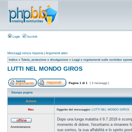
Login
Iscriviti
Messaggi senza risposta
|
Argomenti attivi
Indice
»
Tutela, protezione e divulgazione
»
Leggi e regolamenti sulle orchidee spont
LUTTI NEL MONDO GIROS
Pagina
1
di
1
[ 3 messaggi ]
Stampa pagina
Autore
Max
Oggetto del messaggio:
LUTTI NEL MONDO GIROS
Dopo una lunga malattia il 9.7.2018 è scom
momento di dolore, l'esortiamo a rimanere fo
Amministratore
suo sorriso, la sua affabilità e lo spirito posi