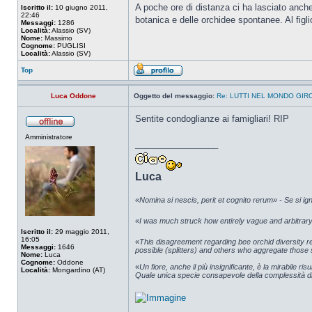
A poche ore di distanza ci ha lasciato anch
Iscritto il:
10 giugno 2011,
22:46
botanica e delle orchidee spontanee. Al figli
Messaggi:
1286
Località:
Alassio (SV)
Nome:
Massimo
Cognome:
PUGLISI
Località:
Alassio (SV)
Top
Luca Oddone
Oggetto del messaggio:
Re: LUTTI NEL MONDO GIR
Sentite condoglianze ai famigliari! RIP
Amministratore
_________________
Luca
«Nomina si nescis, perit et cognito rerum» - Se si i
«I was much struck how entirely vague and arbitrary 
Iscritto il:
29 maggio 2011,
16:05
«
This disagreement regarding bee orchid diversity r
Messaggi:
1646
possible (splitters) and others who aggregate those su
Nome:
Luca
Cognome:
Oddone
«
Un fiore, anche il più insignificante, è la mirabile ri
Località:
Mongardino (AT)
Quale unica specie consapevole della complessità di 