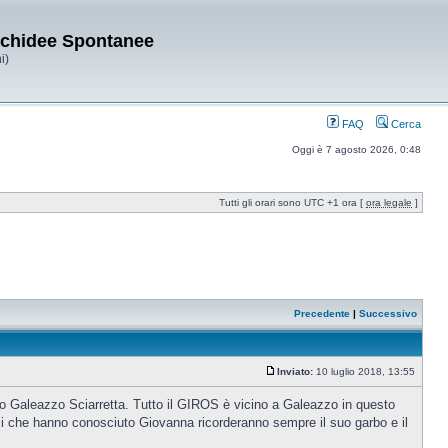
Orchidee Spontanee
i)
FAQ
Cerca
Oggi è 7 agosto 2026, 0:48
Tutti gli orari sono UTC +1 ora [
ora legale
]
Precedente
|
Successivo
Inviato:
10 luglio 2018, 13:55
to Galeazzo Sciarretta. Tutto il GIROS è vicino a Galeazzo in questo
lli che hanno conosciuto Giovanna ricorderanno sempre il suo garbo e il