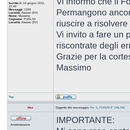
Vi informo che il F
Iscritto il:
10 giugno 2011,
22:46
Permangono ancora
Messaggi:
1286
Località:
Alassio (SV)
Nome:
Massimo
Cognome:
PUGLISI
riuscire a risolver
Località:
Alassio (SV)
Vi invito a fare un
riscontrate degli err
Grazie per la corte
Massimo
Top
Max
Oggetto del messaggio:
Re: IL FORUM E' ONLINE
IMPORTANTE:
Amministratore