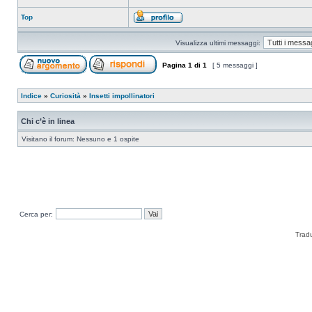
Top
Visualizza ultimi messaggi:
Pagina
1
di
1
[ 5 messaggi ]
Indice
»
Curiosità
»
Insetti impollinatori
Chi c’è in linea
Visitano il forum: Nessuno e 1 ospite
Cerca per:
Trad