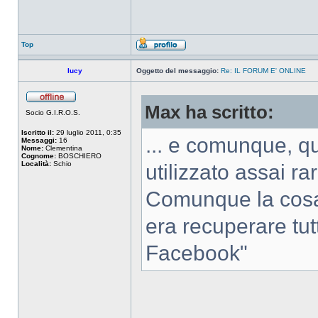
Top
lucy
Oggetto del messaggio:
Re: IL FORUM E' ONLINE
Max ha scritto:
Socio G.I.R.O.S.
Iscritto il:
29 luglio 2011, 0:35
... e comunque, q
Messaggi:
16
Nome:
Clementina
Cognome:
BOSCHIERO
Località:
Schio
utilizzato assai r
Comunque la cosa
era recuperare tut
Facebook"