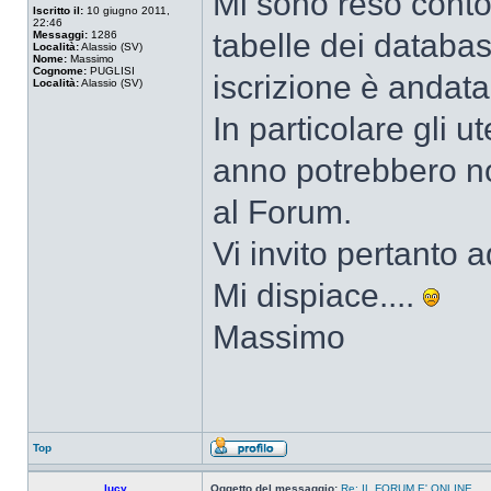
Mi sono reso conto
Iscritto il:
10 giugno 2011,
22:46
tabelle dei databa
Messaggi:
1286
Località:
Alassio (SV)
Nome:
Massimo
Cognome:
PUGLISI
iscrizione è andata
Località:
Alassio (SV)
In particolare gli ut
anno potrebbero no
al Forum.
Vi invito pertanto 
Mi dispiace....
Massimo
Top
lucy
Oggetto del messaggio:
Re: IL FORUM E' ONLINE