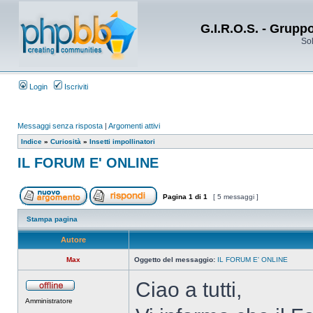
G.I.R.O.S. - Grupp
Sol
Login
Iscriviti
Messaggi senza risposta
|
Argomenti attivi
Indice
»
Curiosità
»
Insetti impollinatori
IL FORUM E' ONLINE
Pagina
1
di
1
[ 5 messaggi ]
Stampa pagina
Autore
Max
Oggetto del messaggio:
IL FORUM E' ONLINE
Ciao a tutti,
Amministratore