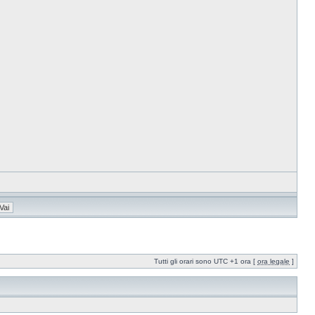
Tutti gli orari sono UTC +1 ora [
ora legale
]