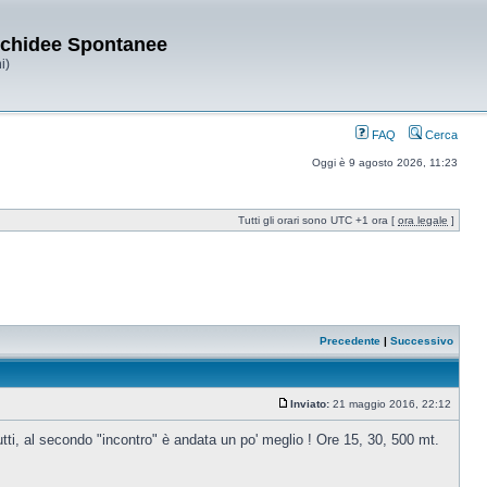
Orchidee Spontanee
i)
FAQ
Cerca
Oggi è 9 agosto 2026, 11:23
Tutti gli orari sono UTC +1 ora [
ora legale
]
Precedente
|
Successivo
Inviato:
21 maggio 2016, 22:12
rutti, al secondo "incontro" è andata un po' meglio ! Ore 15, 30, 500 mt.