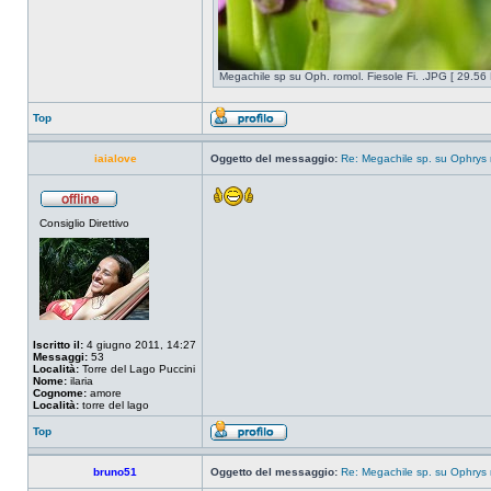
Megachile sp su Oph. romol. Fiesole Fi. .JPG [ 29.56 
Top
iaialove
Oggetto del messaggio:
Re: Megachile sp. su Ophrys ro
Consiglio Direttivo
Iscritto il:
4 giugno 2011, 14:27
Messaggi:
53
Località:
Torre del Lago Puccini
Nome:
ilaria
Cognome:
amore
Località:
torre del lago
Top
bruno51
Oggetto del messaggio:
Re: Megachile sp. su Ophrys ro