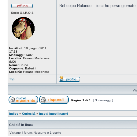
Bel colpo Rolando....io ci ho perso giornat
Socio G.I.R.O.S.
Iscritto il:
18 giugno 2011,
17:13
Messaggi:
1402
Località:
Fiorano Modenese
(MO)
Nome:
Bruno
Cognome:
Ballerini
Località:
Fiorano Modenese
Top
Vis
Pagina
1
di
1
[ 3 messaggi ]
Indice
»
Curiosità
»
Insetti impollinatori
Chi c’è in linea
Visitano il forum: Nessuno e 1 ospite