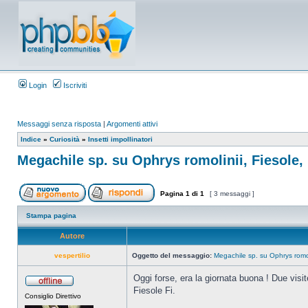
Login
Iscriviti
Messaggi senza risposta
|
Argomenti attivi
Indice
»
Curiosità
»
Insetti impollinatori
Megachile sp. su Ophrys romolinii, Fiesole, 
Pagina
1
di
1
[ 3 messaggi ]
Stampa pagina
Autore
vespertilio
Oggetto del messaggio:
Megachile sp. su Ophrys romoli
Oggi forse, era la giornata buona ! Due visit
Fiesole Fi.
Consiglio Direttivo