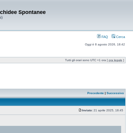
Orchidee Spontanee
i)
FAQ
Cerca
Oggi è 8 agosto 2026, 18:42
Tutti gli orari sono UTC +1 ora [
ora legale
]
Precedente
|
Successivo
Inviato:
21 aprile 2025, 18:45