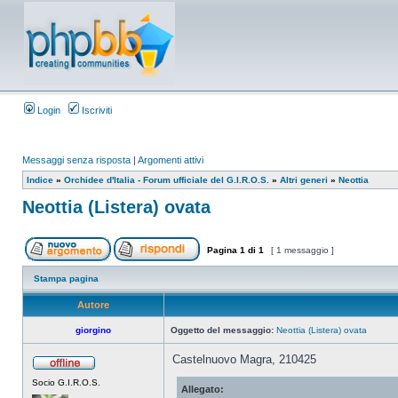
Login
Iscriviti
Messaggi senza risposta
|
Argomenti attivi
Indice
»
Orchidee d'Italia - Forum ufficiale del G.I.R.O.S.
»
Altri generi
»
Neottia
Neottia (Listera) ovata
Pagina
1
di
1
[ 1 messaggio ]
Stampa pagina
Autore
giorgino
Oggetto del messaggio:
Neottia (Listera) ovata
Castelnuovo Magra, 210425
Socio G.I.R.O.S.
Allegato: