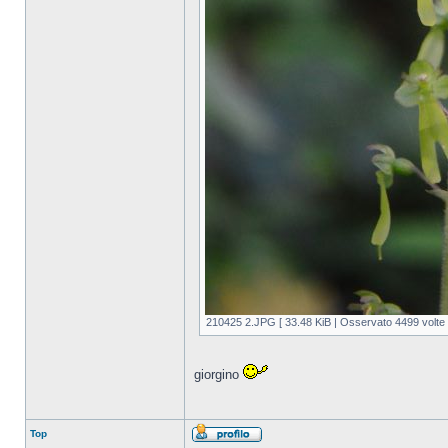
210425 2.JPG [ 33.48 KiB | Osservato 4499 volte 
giorgino
Top