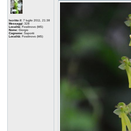
Iscritto il:
7 luglio 2011, 21:38
Messaggi:
328
Località:
Fosdinovo (MS)
Nome:
Giorgio
Cognome:
Saporiti
Località:
Fosdinovo (MS)