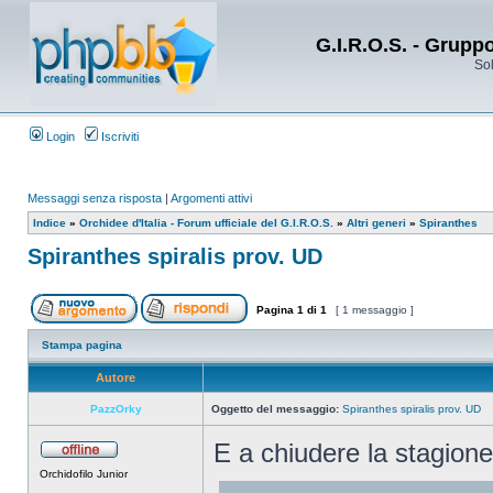
G.I.R.O.S. - Grupp
Sol
Login
Iscriviti
Messaggi senza risposta
|
Argomenti attivi
Indice
»
Orchidee d'Italia - Forum ufficiale del G.I.R.O.S.
»
Altri generi
»
Spiranthes
Spiranthes spiralis prov. UD
Pagina
1
di
1
[ 1 messaggio ]
Stampa pagina
Autore
PazzOrky
Oggetto del messaggio:
Spiranthes spiralis prov. UD
E a chiudere la stagione
Orchidofilo Junior