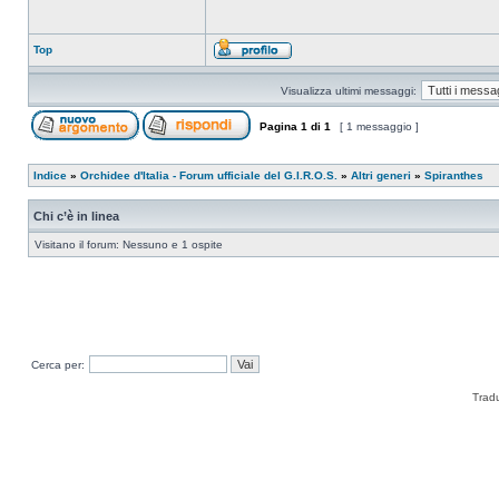
Top
Visualizza ultimi messaggi:
Pagina
1
di
1
[ 1 messaggio ]
Indice
»
Orchidee d'Italia - Forum ufficiale del G.I.R.O.S.
»
Altri generi
»
Spiranthes
Chi c’è in linea
Visitano il forum: Nessuno e 1 ospite
Cerca per:
Trad