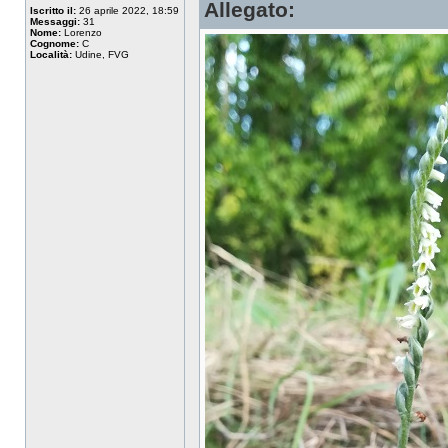
Allegato:
Iscritto il:
26 aprile 2022, 18:59
Messaggi:
31
Nome:
Lorenzo
Cognome:
C
Località:
Udine, FVG