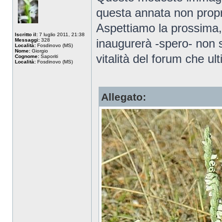
questa annata non proprio
Aspettiamo la prossima, 
Iscritto il:
7 luglio 2011, 21:38
inaugurerà -spero- non
Messaggi:
328
Località:
Fosdinovo (MS)
Nome:
Giorgio
vitalità del forum che u
Cognome:
Saporiti
Località:
Fosdinovo (MS)
Allegato: