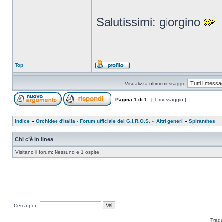
Salutissimi: giorgino
Top
Visualizza ultimi messaggi:
Pagina
1
di
1
[ 1 messaggio ]
Indice
»
Orchidee d'Italia - Forum ufficiale del G.I.R.O.S.
»
Altri generi
»
Spiranthes
Chi c’è in linea
Visitano il forum: Nessuno e 1 ospite
Cerca per:
Trad