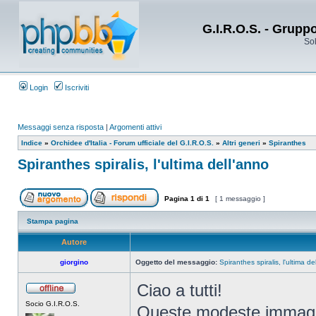
G.I.R.O.S. - Grupp
Sol
Login
Iscriviti
Messaggi senza risposta
|
Argomenti attivi
Indice
»
Orchidee d'Italia - Forum ufficiale del G.I.R.O.S.
»
Altri generi
»
Spiranthes
Spiranthes spiralis, l'ultima dell'anno
Pagina
1
di
1
[ 1 messaggio ]
Stampa pagina
Autore
giorgino
Oggetto del messaggio:
Spiranthes spiralis, l'ultima de
Ciao a tutti!
Socio G.I.R.O.S.
Queste modeste immagin