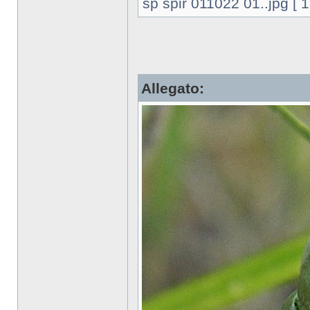
sp spir 011022 01..jpg [ 
Allegato: