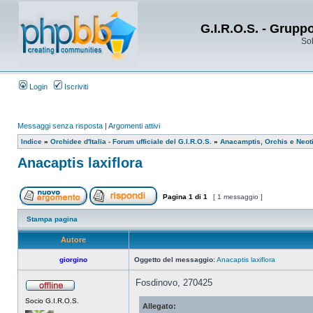
G.I.R.O.S. - Grupp
Sol
Login
Iscriviti
Messaggi senza risposta
|
Argomenti attivi
Indice
»
Orchidee d'Italia - Forum ufficiale del G.I.R.O.S.
»
Anacamptis, Orchis e Neot
Anacaptis laxiflora
Pagina
1
di
1
[ 1 messaggio ]
Stampa pagina
Autore
giorgino
Oggetto del messaggio:
Anacaptis laxiflora
Fosdinovo, 270425
Socio G.I.R.O.S.
Allegato: