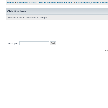
Indice
»
Orchidee d'Italia - Forum ufficiale del G.I.R.O.S.
»
Anacamptis, Orchis e Neot
Chi c’è in linea
Visitano il forum: Nessuno e 2 ospiti
Cerca per:
Trad