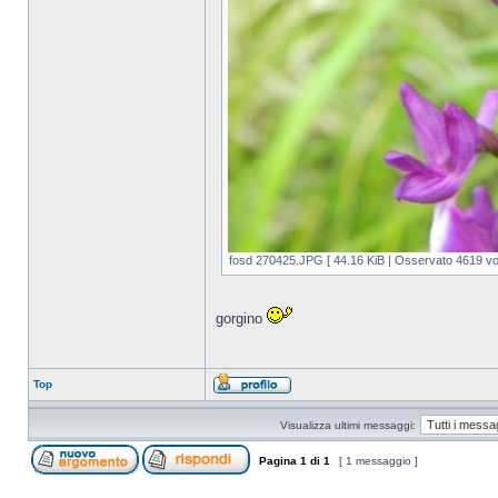
fosd 270425.JPG [ 44.16 KiB | Osservato 4619 vol
gorgino
Top
Visualizza ultimi messaggi:
Pagina
1
di
1
[ 1 messaggio ]