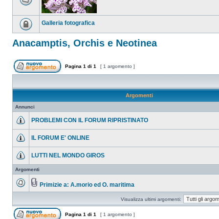
Galleria fotografica
Anacamptis, Orchis e Neotinea
Pagina
1
di
1
[ 1 argomento ]
Argomenti
Annunci
PROBLEMI CON IL FORUM RIPRISTINATO
IL FORUM E' ONLINE
LUTTI NEL MONDO GIROS
Argomenti
Primizie a: A.morio ed O. maritima
Visualizza ultimi argomenti:
Pagina
1
di
1
[ 1 argomento ]