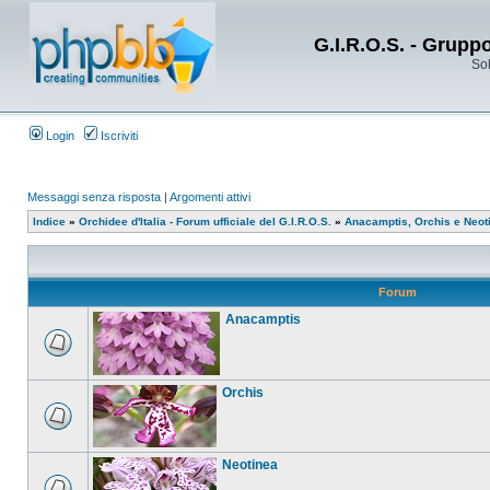
G.I.R.O.S. - Grupp
Sol
Login
Iscriviti
Messaggi senza risposta
|
Argomenti attivi
Indice
»
Orchidee d'Italia - Forum ufficiale del G.I.R.O.S.
»
Anacamptis, Orchis e Neot
Forum
Anacamptis
Orchis
Neotinea