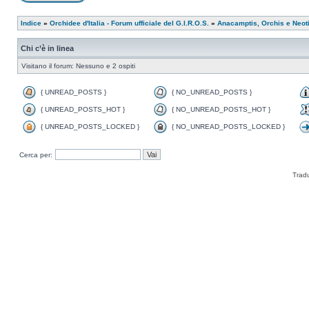
Indice
»
Orchidee d'Italia - Forum ufficiale del G.I.R.O.S.
»
Anacamptis, Orchis e Neot
Chi c’è in linea
Visitano il forum: Nessuno e 2 ospiti
{ UNREAD_POSTS }
{ NO_UNREAD_POSTS }
{ UNREAD_POSTS_HOT }
{ NO_UNREAD_POSTS_HOT }
{ UNREAD_POSTS_LOCKED }
{ NO_UNREAD_POSTS_LOCKED }
Cerca per:
Trad