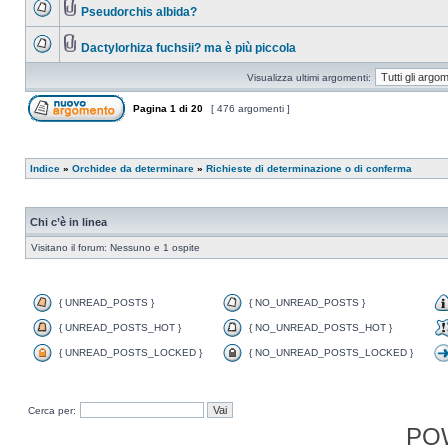
Pseudorchis albida?
Dactylorhiza fuchsii? ma è più piccola
Visualizza ultimi argomenti:
Pagina
1
di
20
[ 476 argomenti ]
Indice
»
Orchidee da determinare
»
Richieste di determinazione o di conferma
Chi c’è in linea
Visitano il forum: Nessuno e 1 ospite
{ UNREAD_POSTS }
{ NO_UNREAD_POSTS }
{ UNREAD_POSTS_HOT }
{ NO_UNREAD_POSTS_HOT }
{ UNREAD_POSTS_LOCKED }
{ NO_UNREAD_POSTS_LOCKED }
Cerca per:
PO