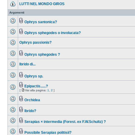
LUTTI NEL MONDO GIROS
Argomenti
Ophrys santonica?
Ophrys sphegodes o involucata?
Ophrys passionis?
Ophrys sphegodes ?
Ibrido di...
Ophrys sp.
Epipactis......?
[
Vai alla pagina:
1
,
2
]
Orchidea
Ibrido?
Serapias × intermedia (Forest. ex F.W.Schultz) ?
Possibile Serapias politisii?