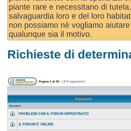
piante rare e necessitano di tutela. 
salvaguardia loro e del loro habit
non possiamo nè vogliamo aiutare 
qualunque sia il motivo.
Richieste di determin
Pagina
1
di
20
[ 476 argomenti ]
Argomenti
Annunci
PROBLEMI CON IL FORUM RIPRISTINATO
IL FORUM E' ONLINE