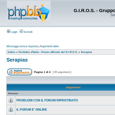
G.I.R.O.S. - Grupp
Sol
Login
Iscriviti
Messaggi senza risposta
|
Argomenti attivi
Indice
»
Orchidee d'Italia - Forum ufficiale del G.I.R.O.S.
»
Serapias
Serapias
Pagina
1
di
4
[ 95 argomenti ]
Argomenti
Annunci
PROBLEMI CON IL FORUM RIPRISTINATO
IL FORUM E' ONLINE