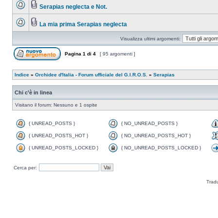
Serapias neglecta e Not.
La mia prima Serapias neglecta
Visualizza ultimi argomenti:
Pagina
1
di
4
[ 95 argomenti ]
Indice
»
Orchidee d'Italia - Forum ufficiale del G.I.R.O.S.
»
Serapias
Chi c’è in linea
Visitano il forum: Nessuno e 1 ospite
{ UNREAD_POSTS }
{ NO_UNREAD_POSTS }
{ UNREAD_POSTS_HOT }
{ NO_UNREAD_POSTS_HOT }
{ UNREAD_POSTS_LOCKED }
{ NO_UNREAD_POSTS_LOCKED }
Cerca per:
Trad