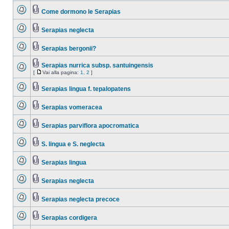
Come dormono le Serapias
Serapias neglecta
Serapias bergonii?
Serapias nurrica subsp. santuingensis
[
Vai alla pagina:
1
,
2
]
Serapias lingua f. tepalopatens
Serapias vomeracea
Serapias parviflora apocromatica
S. lingua e S. neglecta
Serapias lingua
Serapias neglecta
Serapias neglecta precoce
Serapias cordigera