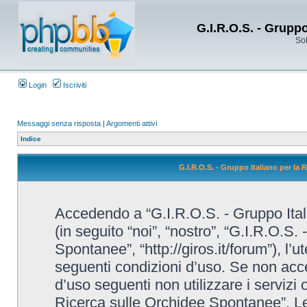
G.I.R.O.S. - Grupp
Sol
Login
Iscriviti
Messaggi senza risposta
|
Argomenti attivi
Indice
G.I.R.O.S. - Gruppo Italiano per la
Accedendo a “G.I.R.O.S. - Gruppo Ital
(in seguito “noi”, “nostro”, “G.I.R.O.S.
Spontanee”, “http://giros.it/forum”), l’
seguenti condizioni d’uso. Se non accet
d’uso seguenti non utilizzare i servizi 
Ricerca sulle Orchidee Spontanee”. L