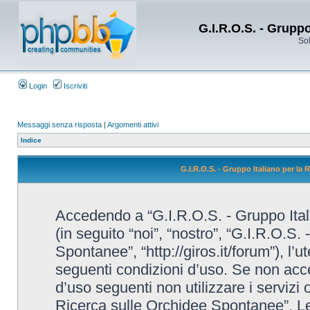
G.I.R.O.S. - Grupp
Sol
Login
Iscriviti
Messaggi senza risposta
|
Argomenti attivi
Indice
G.I.R.O.S. - Gruppo Italiano per la
Accedendo a “G.I.R.O.S. - Gruppo Ital
(in seguito “noi”, “nostro”, “G.I.R.O.S.
Spontanee”, “http://giros.it/forum”), l’
seguenti condizioni d’uso. Se non accet
d’uso seguenti non utilizzare i servizi 
Ricerca sulle Orchidee Spontanee”. L