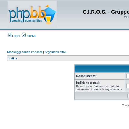
G.I.R.O.S. - Grupp
Sol
Login
Iscriviti
Messaggi senza risposta
|
Argomenti attivi
Indice
Nome utente:
Indirizzo e-mail:
Deve essere l’indirizzo e-mail che
hai inserito durante la registrazione.
Trad