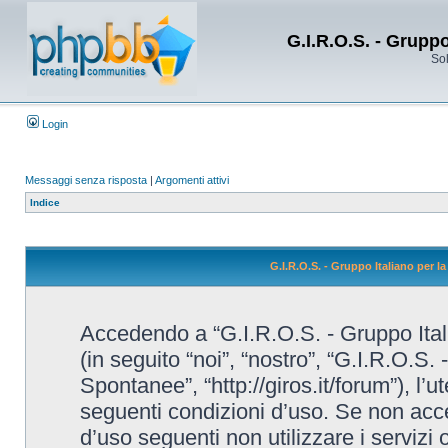
G.I.R.O.S. - Grupp
Sol
Login
Messaggi senza risposta
|
Argomenti attivi
Indice
G.I.R.O.S. - Gruppo Italiano per 
Accedendo a “G.I.R.O.S. - Gruppo Ital
(in seguito “noi”, “nostro”, “G.I.R.O.S.
Spontanee”, “http://giros.it/forum”), l’
seguenti condizioni d’uso. Se non accet
d’uso seguenti non utilizzare i servizi 