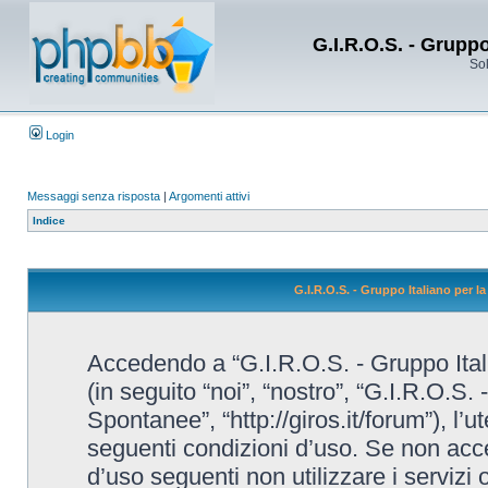
G.I.R.O.S. - Grupp
Sol
Login
Messaggi senza risposta
|
Argomenti attivi
Indice
G.I.R.O.S. - Gruppo Italiano per 
Accedendo a “G.I.R.O.S. - Gruppo Ital
(in seguito “noi”, “nostro”, “G.I.R.O.S.
Spontanee”, “http://giros.it/forum”), l’
seguenti condizioni d’uso. Se non accet
d’uso seguenti non utilizzare i servizi 