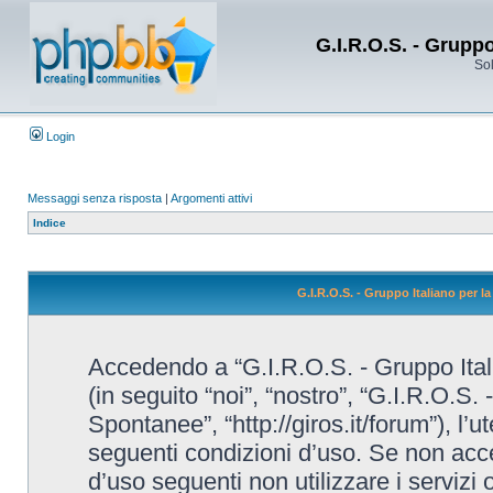
G.I.R.O.S. - Grupp
Sol
Login
Messaggi senza risposta
|
Argomenti attivi
Indice
G.I.R.O.S. - Gruppo Italiano per 
Accedendo a “G.I.R.O.S. - Gruppo Ital
(in seguito “noi”, “nostro”, “G.I.R.O.S.
Spontanee”, “http://giros.it/forum”), l’
seguenti condizioni d’uso. Se non accet
d’uso seguenti non utilizzare i servizi 