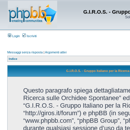
G.I.R.O.S. - Grupp
Sol
Login
Iscriviti
Messaggi senza risposta
|
Argomenti attivi
Indice
G.I.R.O.S. - Gruppo Italiano per la Ricerc
Questo paragrafo spiega dettagliatame
Ricerca sulle Orchidee Spontanee” ed eve
“G.I.R.O.S. - Gruppo Italiano per la R
“http://giros.it/forum”) e phpBB (in seg
“www.phpbb.com”, “phpBB Group”, “ph
durante qualsiasi sessione d’uso da te e