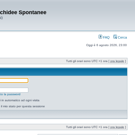
Orchidee Spontanee
i)
FAQ
Cerca
Oggi è 6 agosto 2026, 23:00
Tutti gli orari sono UTC +1 ora [
ora legale
]
to la password
 in automatico ad ogni visita
il mio stato per questa sessione
Tutti gli orari sono UTC +1 ora [
ora legale
]