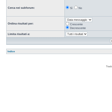
Cerca nei subforum:
Sì
No
Ordina risultati per:
Crescente
Decrescente
Limita risultati a:
Indice
Trad