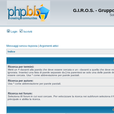
G.I.R.O.S. - Grupp
Sol
Login
Iscriviti
Messaggi senza risposta
|
Argomenti attivi
Indice
Ricerca per termini:
Metti un
+
davanti alla parola che deve essere cercata e un
-
davanti a quella che deve e
ignorata. Inserisci una lista di parole separate da
|
tra parentesi se solo una delle parole d
essere cercata. Usa * come abbreviazione per parole parziali.
Ricerca per autore:
Usa * come abbreviazione per parole parziali.
Ricerca nei forum:
Seleziona il/i forum in cui vuoi cercare. Per velocizzare la ricerca nei subforum seleziona il
principale e abilita la ricerca.
O