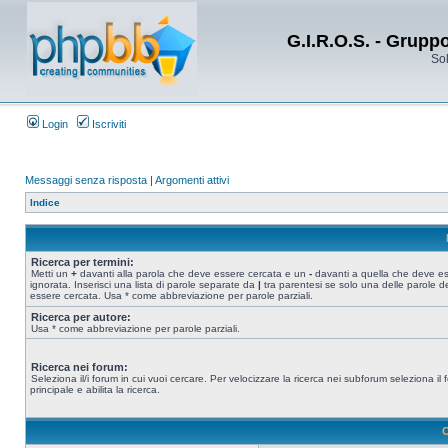
G.I.R.O.S. - Grupp
Sol
Login
Iscriviti
Messaggi senza risposta
|
Argomenti attivi
Indice
Ricerca per termini:
Metti un
+
davanti alla parola che deve essere cercata e un
-
davanti a quella che deve e
ignorata. Inserisci una lista di parole separate da
|
tra parentesi se solo una delle parole d
essere cercata. Usa * come abbreviazione per parole parziali.
Ricerca per autore:
Usa * come abbreviazione per parole parziali.
Ricerca nei forum:
Seleziona il/i forum in cui vuoi cercare. Per velocizzare la ricerca nei subforum seleziona il
principale e abilita la ricerca.
O