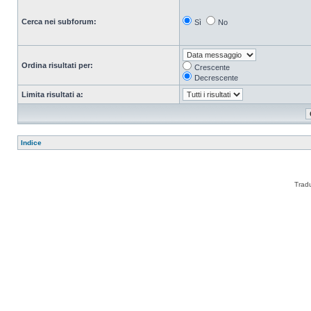
Cerca nei subforum:
Sì
No
Ordina risultati per:
Crescente
Decrescente
Limita risultati a:
Indice
Trad