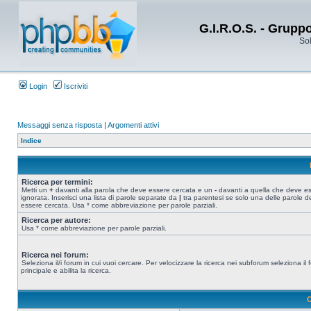
G.I.R.O.S. - Grupp
Sol
Login
Iscriviti
Messaggi senza risposta
|
Argomenti attivi
Indice
Ricerca per termini:
Metti un
+
davanti alla parola che deve essere cercata e un
-
davanti a quella che deve e
ignorata. Inserisci una lista di parole separate da
|
tra parentesi se solo una delle parole d
essere cercata. Usa * come abbreviazione per parole parziali.
Ricerca per autore:
Usa * come abbreviazione per parole parziali.
Ricerca nei forum:
Seleziona il/i forum in cui vuoi cercare. Per velocizzare la ricerca nei subforum seleziona il
principale e abilita la ricerca.
O