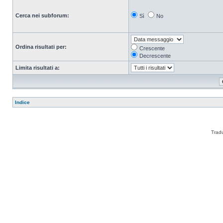
Cerca nei subforum:
Sì
No
Ordina risultati per:
Crescente
Decrescente
Limita risultati a:
Indice
Trad