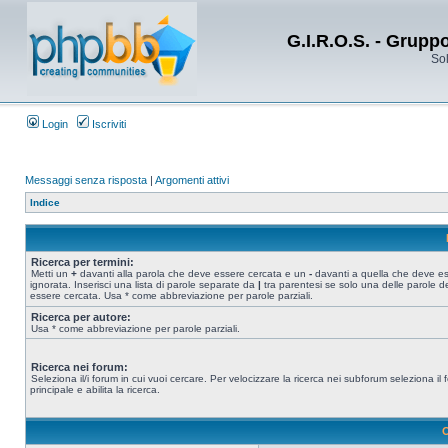
G.I.R.O.S. - Grupp
Sol
Login
Iscriviti
Messaggi senza risposta
|
Argomenti attivi
Indice
Ricerca per termini:
Metti un
+
davanti alla parola che deve essere cercata e un
-
davanti a quella che deve e
ignorata. Inserisci una lista di parole separate da
|
tra parentesi se solo una delle parole d
essere cercata. Usa * come abbreviazione per parole parziali.
Ricerca per autore:
Usa * come abbreviazione per parole parziali.
Ricerca nei forum:
Seleziona il/i forum in cui vuoi cercare. Per velocizzare la ricerca nei subforum seleziona il
principale e abilita la ricerca.
O