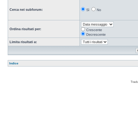
Cerca nei subforum:
Sì
No
Ordina risultati per:
Crescente
Decrescente
Limita risultati a:
Indice
Trad