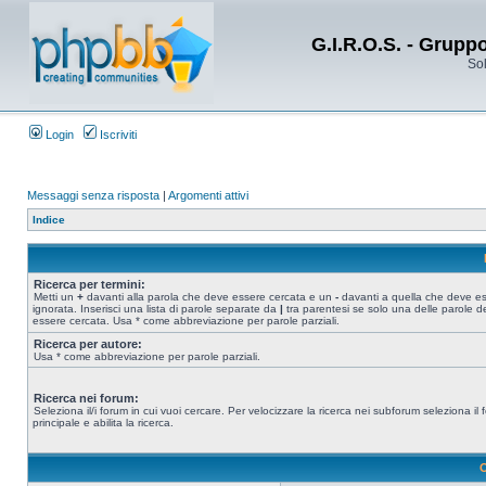
G.I.R.O.S. - Grupp
Sol
Login
Iscriviti
Messaggi senza risposta
|
Argomenti attivi
Indice
Ricerca per termini:
Metti un
+
davanti alla parola che deve essere cercata e un
-
davanti a quella che deve e
ignorata. Inserisci una lista di parole separate da
|
tra parentesi se solo una delle parole d
essere cercata. Usa * come abbreviazione per parole parziali.
Ricerca per autore:
Usa * come abbreviazione per parole parziali.
Ricerca nei forum:
Seleziona il/i forum in cui vuoi cercare. Per velocizzare la ricerca nei subforum seleziona il
principale e abilita la ricerca.
O