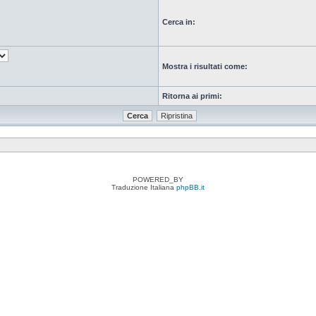
Cerca in:
Mostra i risultati come:
Ritorna ai primi:
POWERED_BY
Traduzione Italiana
phpBB.it