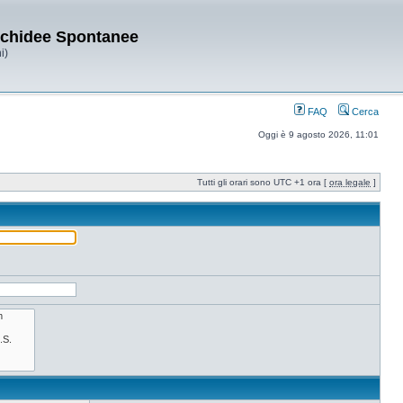
Orchidee Spontanee
i)
FAQ
Cerca
Oggi è 9 agosto 2026, 11:01
Tutti gli orari sono UTC +1 ora [
ora legale
]