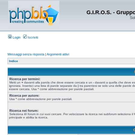
G.I.R.O.S. - Grupp
Sol
Login
Iscriviti
Messaggi senza risposta
|
Argomenti attivi
Indice
Ricerca per termini:
Metti un
+
davanti alla parola che deve essere cercata e un
-
davanti a quella che deve e
ignorata. Inserisci una lista di parole separate da
|
tra parentesi se solo una delle parole d
essere cercata. Usa * come abbreviazione per parole parziali.
Ricerca per autore:
Usa * come abbreviazione per parole parziali.
Ricerca nei forum:
Seleziona il/i forum in cui vuoi cercare. Per velocizzare la ricerca nei subforum seleziona il
principale e abilita la ricerca.
O