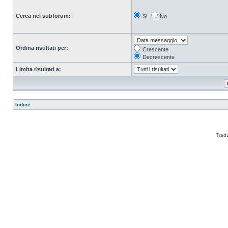
Cerca nei subforum:
Sì
No
Ordina risultati per:
Crescente
Decrescente
Limita risultati a:
Indice
Trad