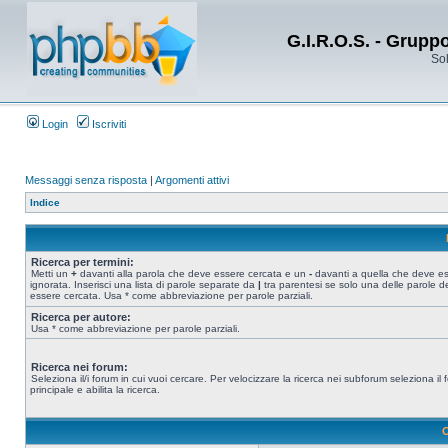
G.I.R.O.S. - Grupp
Sol
Login
Iscriviti
Messaggi senza risposta
|
Argomenti attivi
Indice
Ricerca per termini:
Metti un
+
davanti alla parola che deve essere cercata e un
-
davanti a quella che deve e
ignorata. Inserisci una lista di parole separate da
|
tra parentesi se solo una delle parole d
essere cercata. Usa * come abbreviazione per parole parziali.
Ricerca per autore:
Usa * come abbreviazione per parole parziali.
Ricerca nei forum:
Seleziona il/i forum in cui vuoi cercare. Per velocizzare la ricerca nei subforum seleziona il
principale e abilita la ricerca.
O