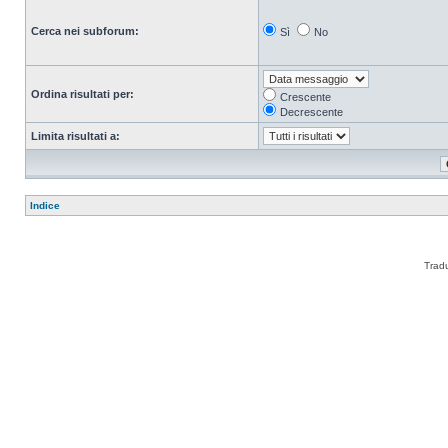
Cerca nei subforum:
Sì
No
Ordina risultati per:
Crescente
Decrescente
Limita risultati a:
Indice
Trad