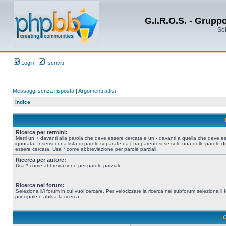
G.I.R.O.S. - Grupp
Sol
Login
Iscriviti
Messaggi senza risposta
|
Argomenti attivi
Indice
Ricerca per termini:
Metti un
+
davanti alla parola che deve essere cercata e un
-
davanti a quella che deve e
ignorata. Inserisci una lista di parole separate da
|
tra parentesi se solo una delle parole d
essere cercata. Usa * come abbreviazione per parole parziali.
Ricerca per autore:
Usa * come abbreviazione per parole parziali.
Ricerca nei forum:
Seleziona il/i forum in cui vuoi cercare. Per velocizzare la ricerca nei subforum seleziona il
principale e abilita la ricerca.
O