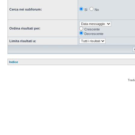
Cerca nei subforum:
Sì
No
Ordina risultati per:
Crescente
Decrescente
Limita risultati a:
Indice
Trad