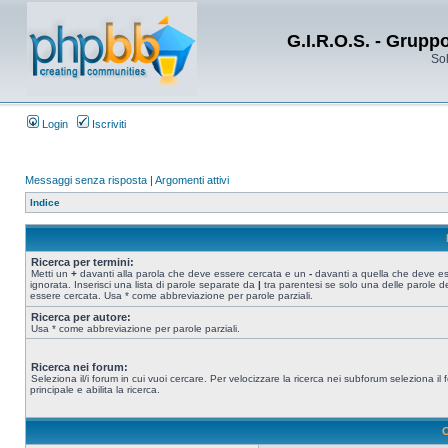
G.I.R.O.S. - Grupp
Sol
Login
Iscriviti
Messaggi senza risposta
|
Argomenti attivi
Indice
Ricerca per termini:
Metti un
+
davanti alla parola che deve essere cercata e un
-
davanti a quella che deve e
ignorata. Inserisci una lista di parole separate da
|
tra parentesi se solo una delle parole d
essere cercata. Usa * come abbreviazione per parole parziali.
Ricerca per autore:
Usa * come abbreviazione per parole parziali.
Ricerca nei forum:
Seleziona il/i forum in cui vuoi cercare. Per velocizzare la ricerca nei subforum seleziona il
principale e abilita la ricerca.
O