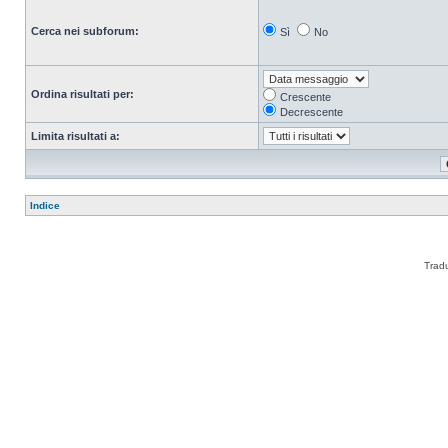
Cerca nei subforum:
Sì
No
Ordina risultati per:
Crescente
Decrescente
Limita risultati a:
Indice
Trad