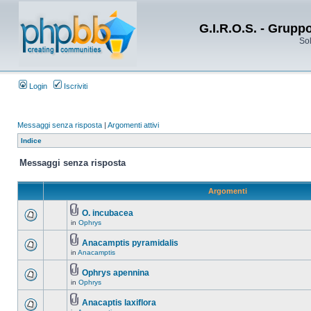
G.I.R.O.S. - Grupp
Sol
Login
Iscriviti
Messaggi senza risposta
|
Argomenti attivi
Indice
Messaggi senza risposta
Argomenti
O. incubacea
in
Ophrys
Anacamptis pyramidalis
in
Anacamptis
Ophrys apennina
in
Ophrys
Anacaptis laxiflora