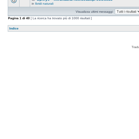
in
Ibridi naturali
Visualizza ultimi messaggi:
Pagina
1
di
40
[ La ricerca ha trovato più di 1000 risultati ]
Indice
Trad