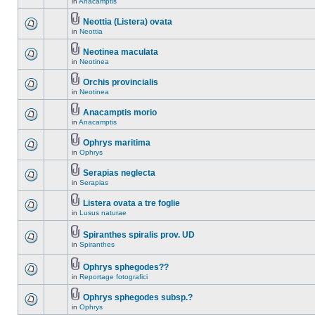
in
Anacamptis
Neottia (Listera) ovata
in
Neottia
Neotinea maculata
in
Neotinea
Orchis provincialis
in
Neotinea
Anacamptis morio
in
Anacamptis
Ophrys maritima
in
Ophrys
Serapias neglecta
in
Serapias
Listera ovata a tre foglie
in
Lusus naturae
Spiranthes spiralis prov. UD
in
Spiranthes
Ophrys sphegodes??
in
Reportage fotografici
Ophrys sphegodes subsp.?
in
Ophrys