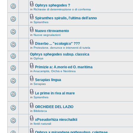
Ophrys sphegodes ?
in
Richieste di determinazione o di conferma
Spiranthes spiralis, l'ultima dell'anno
in
Spiranthes
Nuovo ritrovamento
in
Nuove segnalazioni
Diserbo ... "ecologico" ???
in
Protezione, denunce e interventi di tutela
Ophrys sphegodes subsp. classica
in
Ophrys
Primizie a: A.morio ed O. maritima
in
Anacamptis, Orchis e Neotinea
Serapias lingua
in
Serapias
Le prime in riva al mare
in
Spiranthes
ORCHIDEE DEL LAZIO
in
Biblioteca
xPseudorhiza nieschalkii
in
Ibridi naturali
Ophrys × mirandana nothosubsp. coletteae