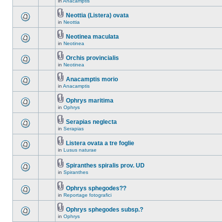
in
Anacamptis
Neottia (Listera) ovata
in
Neottia
Neotinea maculata
in
Neotinea
Orchis provincialis
in
Neotinea
Anacamptis morio
in
Anacamptis
Ophrys maritima
in
Ophrys
Serapias neglecta
in
Serapias
Listera ovata a tre foglie
in
Lusus naturae
Spiranthes spiralis prov. UD
in
Spiranthes
Ophrys sphegodes??
in
Reportage fotografici
Ophrys sphegodes subsp.?
in
Ophrys