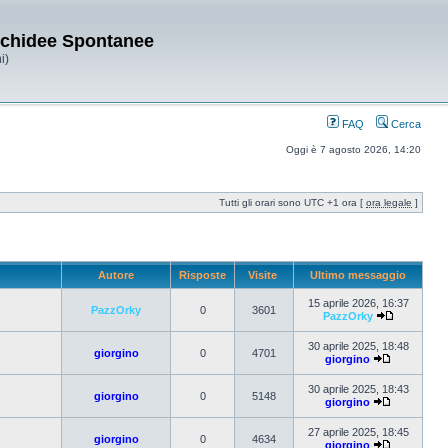
Orchidee Spontanee
i)
FAQ
Cerca
Oggi è 7 agosto 2026, 14:20
Tutti gli orari sono UTC +1 ora [
ora legale
]
Autore
Risposte
Visite
Ultimo messaggio
15 aprile 2026, 16:37
PazzOrky
0
3601
PazzOrky
30 aprile 2025, 18:48
giorgino
0
4701
giorgino
30 aprile 2025, 18:43
giorgino
0
5148
giorgino
27 aprile 2025, 18:45
giorgino
0
4634
giorgino