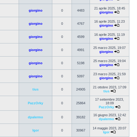
21 aprile 2025, 18:45
giorgino
0
4483
giorgino
16 aprile 2025, 11:23
giorgino
0
4767
giorgino
16 aprile 2025, 11:19
giorgino
0
4599
giorgino
25 marzo 2025, 19:07
giorgino
0
4991
giorgino
25 marzo 2025, 19:04
giorgino
0
5198
giorgino
23 marzo 2025, 21:59
giorgino
0
5097
giorgino
21 ottobre 2023, 17:09
tius
0
24905
tius
17 settembre 2023,
PazzOrky
0
25864
18:09
PazzOrky
16 giugno 2023, 12:42
dpalermo
0
39182
dpalermo
14 maggio 2023, 20:07
Igor
0
30967
Igor