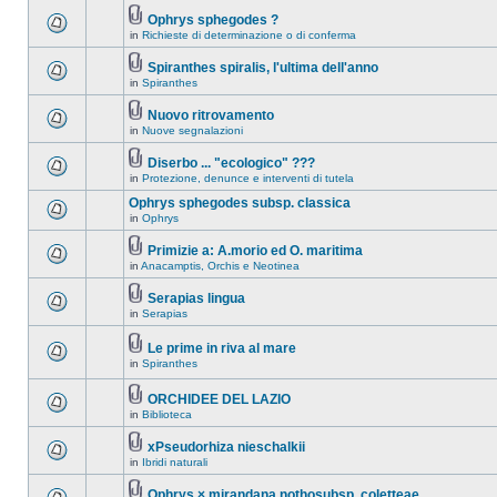
Ophrys sphegodes ?
in
Richieste di determinazione o di conferma
Spiranthes spiralis, l'ultima dell'anno
in
Spiranthes
Nuovo ritrovamento
in
Nuove segnalazioni
Diserbo ... "ecologico" ???
in
Protezione, denunce e interventi di tutela
Ophrys sphegodes subsp. classica
in
Ophrys
Primizie a: A.morio ed O. maritima
in
Anacamptis, Orchis e Neotinea
Serapias lingua
in
Serapias
Le prime in riva al mare
in
Spiranthes
ORCHIDEE DEL LAZIO
in
Biblioteca
xPseudorhiza nieschalkii
in
Ibridi naturali
Ophrys × mirandana nothosubsp. coletteae