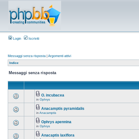
Login
Iscriviti
Messaggi senza risposta
|
Argomenti attivi
Indice
Messaggi senza risposta
O. incubacea
in
Ophrys
Anacamptis pyramidalis
in
Anacamptis
Ophrys apennina
in
Ophrys
Anacaptis laxiflora