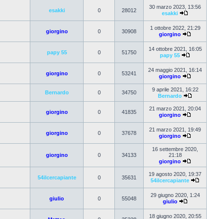
30 marzo 2023, 13:56
esakki
0
28012
esakki
1 ottobre 2022, 21:29
giorgino
0
30908
giorgino
14 ottobre 2021, 16:05
papy 55
0
51750
papy 55
24 maggio 2021, 16:14
giorgino
0
53241
giorgino
9 aprile 2021, 16:22
Bernardo
0
34750
Bernardo
21 marzo 2021, 20:04
giorgino
0
41835
giorgino
21 marzo 2021, 19:49
giorgino
0
37678
giorgino
16 settembre 2020,
giorgino
0
34133
21:18
giorgino
19 agosto 2020, 19:37
54ilcercapiante
0
35631
54ilcercapiante
29 giugno 2020, 1:24
giulio
0
55048
giulio
18 giugno 2020, 20:55