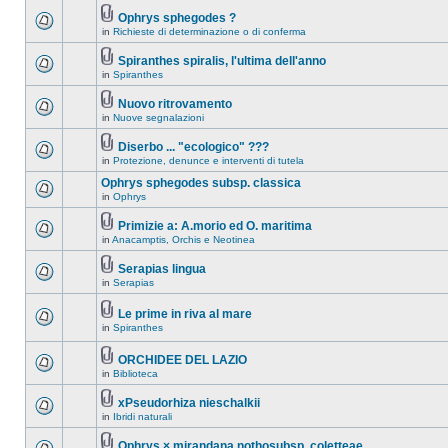
Ophrys sphegodes ?
in
Richieste di determinazione o di conferma
Spiranthes spiralis, l'ultima dell'anno
in
Spiranthes
Nuovo ritrovamento
in
Nuove segnalazioni
Diserbo ... "ecologico" ???
in
Protezione, denunce e interventi di tutela
Ophrys sphegodes subsp. classica
in
Ophrys
Primizie a: A.morio ed O. maritima
in
Anacamptis, Orchis e Neotinea
Serapias lingua
in
Serapias
Le prime in riva al mare
in
Spiranthes
ORCHIDEE DEL LAZIO
in
Biblioteca
xPseudorhiza nieschalkii
in
Ibridi naturali
Ophrys × mirandana nothosubsp. coletteae