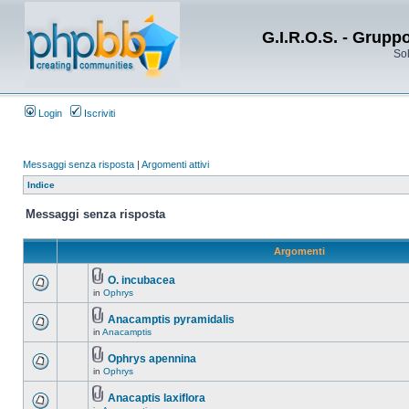
G.I.R.O.S. - Grupp
Sol
Login
Iscriviti
Messaggi senza risposta
|
Argomenti attivi
Indice
Messaggi senza risposta
Argomenti
O. incubacea
in
Ophrys
Anacamptis pyramidalis
in
Anacamptis
Ophrys apennina
in
Ophrys
Anacaptis laxiflora