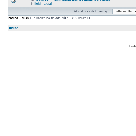
in
Ibridi naturali
Visualizza ultimi messaggi:
Pagina
1
di
40
[ La ricerca ha trovato più di 1000 risultati ]
Indice
Trad