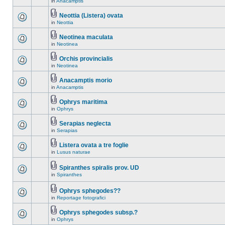
in
Anacamptis
Neottia (Listera) ovata
in
Neottia
Neotinea maculata
in
Neotinea
Orchis provincialis
in
Neotinea
Anacamptis morio
in
Anacamptis
Ophrys maritima
in
Ophrys
Serapias neglecta
in
Serapias
Listera ovata a tre foglie
in
Lusus naturae
Spiranthes spiralis prov. UD
in
Spiranthes
Ophrys sphegodes??
in
Reportage fotografici
Ophrys sphegodes subsp.?
in
Ophrys