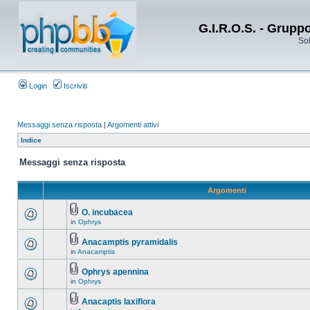
G.I.R.O.S. - Grupp
Sol
Login
Iscriviti
Messaggi senza risposta
|
Argomenti attivi
Indice
Messaggi senza risposta
Argomenti
O. incubacea
in
Ophrys
Anacamptis pyramidalis
in
Anacamptis
Ophrys apennina
in
Ophrys
Anacaptis laxiflora