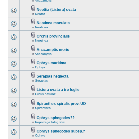
in
Anacamptis
Neottia (Listera) ovata
in
Neottia
Neotinea maculata
in
Neotinea
Orchis provincialis
in
Neotinea
Anacamptis morio
in
Anacamptis
Ophrys maritima
in
Ophrys
Serapias neglecta
in
Serapias
Listera ovata a tre foglie
in
Lusus naturae
Spiranthes spiralis prov. UD
in
Spiranthes
Ophrys sphegodes??
in
Reportage fotografici
Ophrys sphegodes subsp.?
in
Ophrys