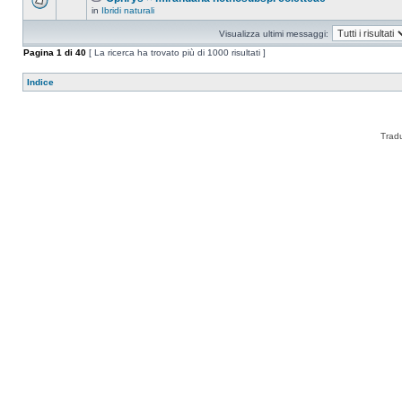
in
Ibridi naturali
Visualizza ultimi messaggi:
Pagina
1
di
40
[ La ricerca ha trovato più di 1000 risultati ]
Indice
Trad