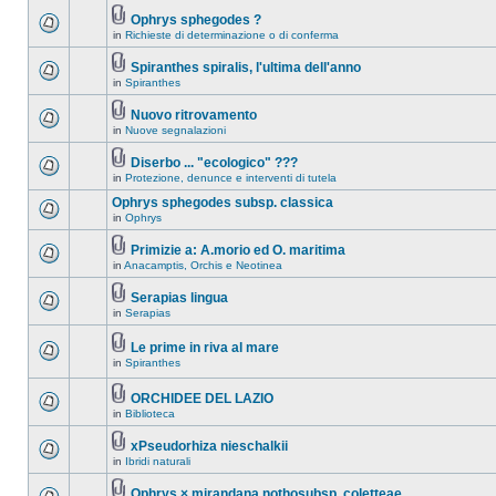
Ophrys sphegodes ?
in
Richieste di determinazione o di conferma
Spiranthes spiralis, l'ultima dell'anno
in
Spiranthes
Nuovo ritrovamento
in
Nuove segnalazioni
Diserbo ... "ecologico" ???
in
Protezione, denunce e interventi di tutela
Ophrys sphegodes subsp. classica
in
Ophrys
Primizie a: A.morio ed O. maritima
in
Anacamptis, Orchis e Neotinea
Serapias lingua
in
Serapias
Le prime in riva al mare
in
Spiranthes
ORCHIDEE DEL LAZIO
in
Biblioteca
xPseudorhiza nieschalkii
in
Ibridi naturali
Ophrys × mirandana nothosubsp. coletteae