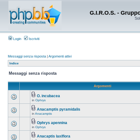
G.I.R.O.S. - Grupp
Sol
Login
Iscriviti
Messaggi senza risposta
|
Argomenti attivi
Indice
Messaggi senza risposta
Argomenti
O. incubacea
in
Ophrys
Anacamptis pyramidalis
in
Anacamptis
Ophrys apennina
in
Ophrys
Anacaptis laxiflora