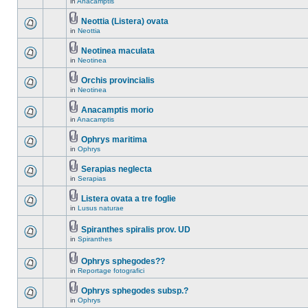
in
Anacamptis
Neottia (Listera) ovata
in
Neottia
Neotinea maculata
in
Neotinea
Orchis provincialis
in
Neotinea
Anacamptis morio
in
Anacamptis
Ophrys maritima
in
Ophrys
Serapias neglecta
in
Serapias
Listera ovata a tre foglie
in
Lusus naturae
Spiranthes spiralis prov. UD
in
Spiranthes
Ophrys sphegodes??
in
Reportage fotografici
Ophrys sphegodes subsp.?
in
Ophrys