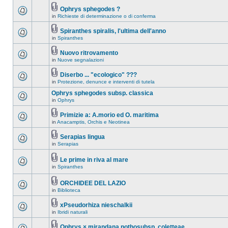
Ophrys sphegodes ?
in
Richieste di determinazione o di conferma
Spiranthes spiralis, l'ultima dell'anno
in
Spiranthes
Nuovo ritrovamento
in
Nuove segnalazioni
Diserbo ... "ecologico" ???
in
Protezione, denunce e interventi di tutela
Ophrys sphegodes subsp. classica
in
Ophrys
Primizie a: A.morio ed O. maritima
in
Anacamptis, Orchis e Neotinea
Serapias lingua
in
Serapias
Le prime in riva al mare
in
Spiranthes
ORCHIDEE DEL LAZIO
in
Biblioteca
xPseudorhiza nieschalkii
in
Ibridi naturali
Ophrys × mirandana nothosubsp. coletteae