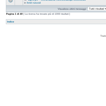
in
Ibridi naturali
Visualizza ultimi messaggi:
Pagina
1
di
40
[ La ricerca ha trovato più di 1000 risultati ]
Indice
Trad