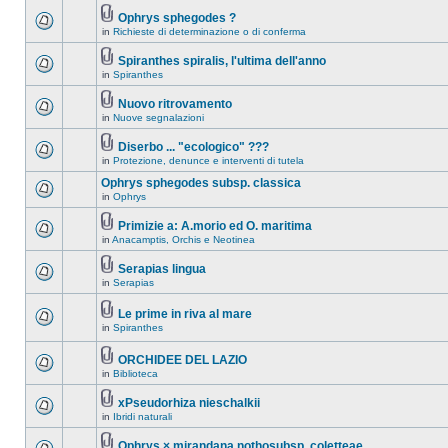
Ophrys sphegodes ?
in
Richieste di determinazione o di conferma
Spiranthes spiralis, l'ultima dell'anno
in
Spiranthes
Nuovo ritrovamento
in
Nuove segnalazioni
Diserbo ... "ecologico" ???
in
Protezione, denunce e interventi di tutela
Ophrys sphegodes subsp. classica
in
Ophrys
Primizie a: A.morio ed O. maritima
in
Anacamptis, Orchis e Neotinea
Serapias lingua
in
Serapias
Le prime in riva al mare
in
Spiranthes
ORCHIDEE DEL LAZIO
in
Biblioteca
xPseudorhiza nieschalkii
in
Ibridi naturali
Ophrys × mirandana nothosubsp. coletteae