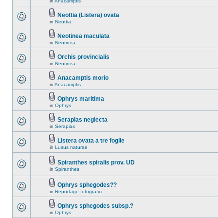
in
Anacamptis
Neottia (Listera) ovata
in
Neottia
Neotinea maculata
in
Neotinea
Orchis provincialis
in
Neotinea
Anacamptis morio
in
Anacamptis
Ophrys maritima
in
Ophrys
Serapias neglecta
in
Serapias
Listera ovata a tre foglie
in
Lusus naturae
Spiranthes spiralis prov. UD
in
Spiranthes
Ophrys sphegodes??
in
Reportage fotografici
Ophrys sphegodes subsp.?
in
Ophrys