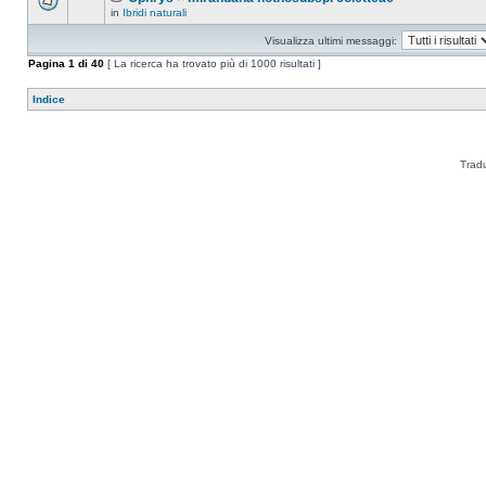
in
Ibridi naturali
Visualizza ultimi messaggi:
Pagina
1
di
40
[ La ricerca ha trovato più di 1000 risultati ]
Indice
Trad