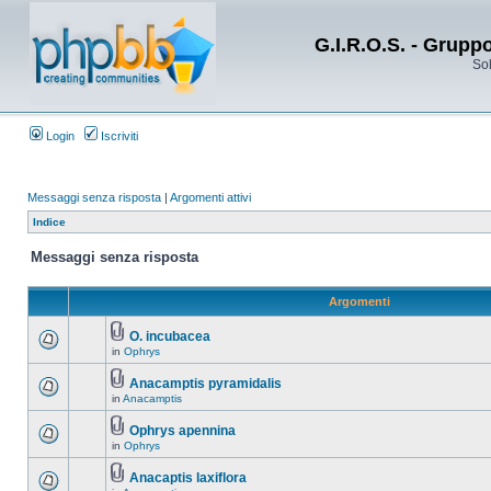
G.I.R.O.S. - Grupp
Sol
Login
Iscriviti
Messaggi senza risposta
|
Argomenti attivi
Indice
Messaggi senza risposta
Argomenti
O. incubacea
in
Ophrys
Anacamptis pyramidalis
in
Anacamptis
Ophrys apennina
in
Ophrys
Anacaptis laxiflora