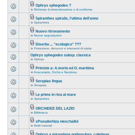
Ophrys sphegodes ?
in
Richieste di determinazione o di conferma
Spiranthes spiralis, l'ultima dell'anno
in
Spiranthes
Nuovo ritrovamento
in
Nuove segnalazioni
Diserbo ... "ecologico" ???
in
Protezione, denunce e interventi di tutela
Ophrys sphegodes subsp. classica
in
Ophrys
Primizie a: A.morio ed O. maritima
in
Anacamptis, Orchis e Neotinea
Serapias lingua
in
Serapias
Le prime in riva al mare
in
Spiranthes
ORCHIDEE DEL LAZIO
in
Biblioteca
xPseudorhiza nieschalkii
in
Ibridi naturali
Ophrys × mirandana nothosubsp. coletteae