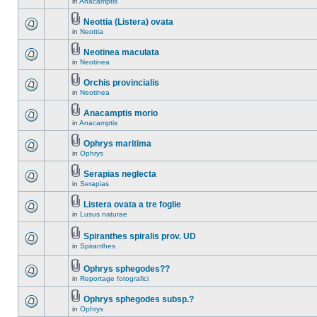
in
Anacamptis
Neottia (Listera) ovata
in
Neottia
Neotinea maculata
in
Neotinea
Orchis provincialis
in
Neotinea
Anacamptis morio
in
Anacamptis
Ophrys maritima
in
Ophrys
Serapias neglecta
in
Serapias
Listera ovata a tre foglie
in
Lusus naturae
Spiranthes spiralis prov. UD
in
Spiranthes
Ophrys sphegodes??
in
Reportage fotografici
Ophrys sphegodes subsp.?
in
Ophrys