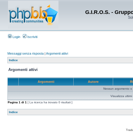
G.I.R.O.S. - Grupp
Sol
Login
Iscriviti
Messaggi senza risposta
|
Argomenti attivi
Indice
Argomenti attivi
Argomenti
Autore
R
Nessun argomento o me
Visualizza ultim
Pagina
1
di
1
[ La ricerca ha trovato 0 risultati ]
Indice
Trad