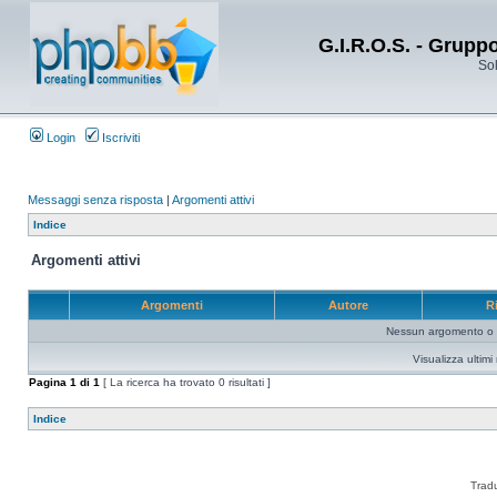
G.I.R.O.S. - Grupp
Sol
Login
Iscriviti
Messaggi senza risposta
|
Argomenti attivi
Indice
Argomenti attivi
Argomenti
Autore
R
Nessun argomento o me
Visualizza ultim
Pagina
1
di
1
[ La ricerca ha trovato 0 risultati ]
Indice
Trad