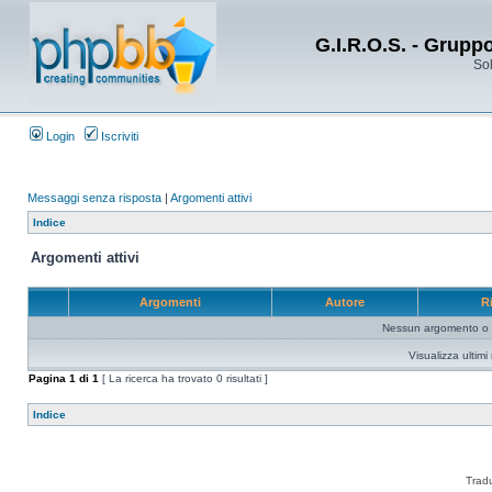
G.I.R.O.S. - Grupp
Sol
Login
Iscriviti
Messaggi senza risposta
|
Argomenti attivi
Indice
Argomenti attivi
Argomenti
Autore
R
Nessun argomento o me
Visualizza ultim
Pagina
1
di
1
[ La ricerca ha trovato 0 risultati ]
Indice
Trad