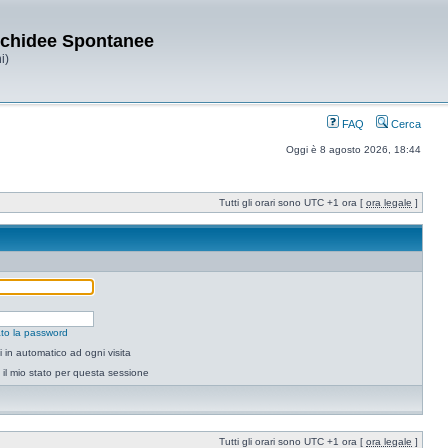
Orchidee Spontanee
i)
FAQ
Cerca
Oggi è 8 agosto 2026, 18:44
Tutti gli orari sono UTC +1 ora [
ora legale
]
to la password
 in automatico ad ogni visita
il mio stato per questa sessione
Tutti gli orari sono UTC +1 ora [
ora legale
]