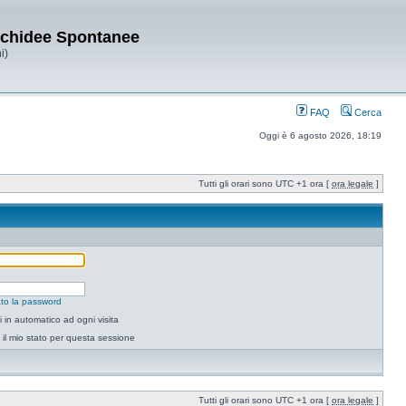
Orchidee Spontanee
i)
FAQ
Cerca
Oggi è 6 agosto 2026, 18:19
Tutti gli orari sono UTC +1 ora [
ora legale
]
to la password
 in automatico ad ogni visita
il mio stato per questa sessione
Tutti gli orari sono UTC +1 ora [
ora legale
]