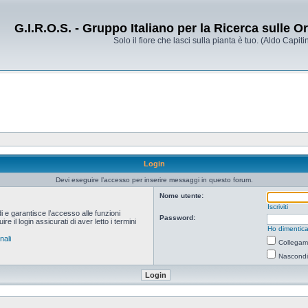
G.I.R.O.S. - Gruppo Italiano per la Ricerca sulle 
Solo il fiore che lasci sulla pianta è tuo. (Aldo Capitin
Login
Devi eseguire l’accesso per inserire messaggi in questo forum.
Nome utente:
Iscriviti
i e garantisce l’accesso alle funzioni
Password:
 il login assicurati di aver letto i termini
Ho dimentica
nali
Collegami
Nascondi 