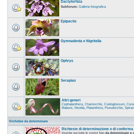
Dactylorhiza
Subforum:
Galleria fotografica
Epipactis
Gymnadenia e Nigritella
Ophrys
Serapias
Altri generi
Cephalanthera
,
Chamorchis
,
Coeloglossum
,
Coral
Malaxis
,
Neottia
,
Platanthera
,
Pseudorchis
,
Spira
Orchidee da determinare
Richieste di determinazione o di conferma
Inserite qui tutte le vostre foto
da determinare o 