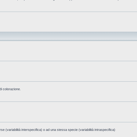
di colorazione.
e (variabilità interspecifica) o ad una stessa specie (variabilità intraspecifica)