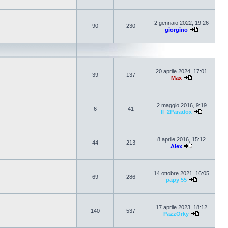
2 gennaio 2022, 19:26
90
230
giorgino
20 aprile 2024, 17:01
39
137
Max
2 maggio 2016, 9:19
6
41
Il_2Paradox
8 aprile 2016, 15:12
44
213
Alex
14 ottobre 2021, 16:05
69
286
papy 55
17 aprile 2023, 18:12
140
537
PazzOrky