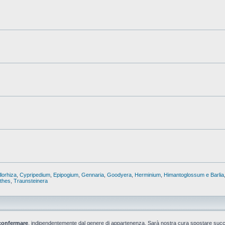
lorhiza
,
Cypripedium
,
Epipogium
,
Gennaria
,
Goodyera
,
Herminium
,
Himantoglossum e Barlia
nthes
,
Traunsteinera
confermare
, indipendentemente dal genere di appartenenza. Sarà nostra cura spostare suc