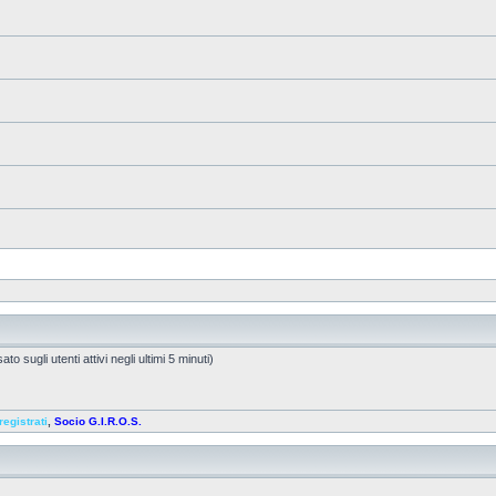
to sugli utenti attivi negli ultimi 5 minuti)
registrati
,
Socio G.I.R.O.S.