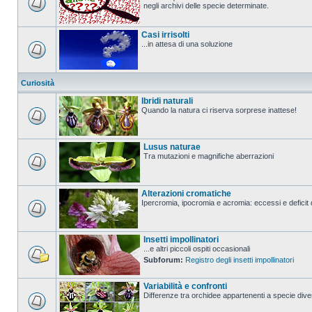
negli archivi delle specie determinate.
Casi irrisolti
...in attesa di una soluzione
Curiosità
Ibridi naturali
Quando la natura ci riserva sorprese inattese!
Lusus naturae
Tra mutazioni e magnifiche aberrazioni
Alterazioni cromatiche
Ipercromia, ipocromia e acromia: eccessi e deficit 
Insetti impollinatori
...e altri piccoli ospiti occasionali
Subforum:
Registro degli insetti impollinatori
Variabilità e confronti
Differenze tra orchidee appartenenti a specie divers