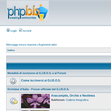
Login
Iscriviti
Messaggi senza risposta
|
Argomenti attivi
Indice
Modalità di iscrizione al G.I.R.O.S. e al Forum
Come iscriversi al G.I.R.O.S.
Orchidee d'Italia - Forum ufficiale del G.I.R.O.S.
Anacamptis, Orchis e Neotinea
Subforum:
Galleria fotografica