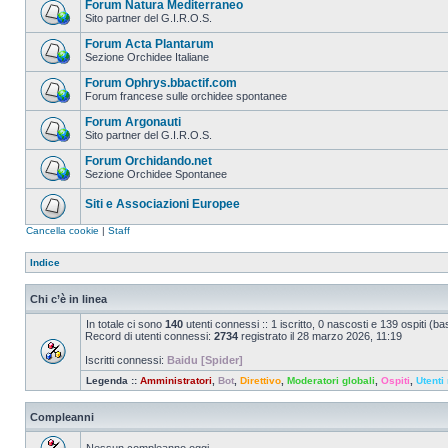
Forum Natura Mediterraneo
Sito partner del G.I.R.O.S.
Forum Acta Plantarum
Sezione Orchidee Italiane
Forum Ophrys.bbactif.com
Forum francese sulle orchidee spontanee
Forum Argonauti
Sito partner del G.I.R.O.S.
Forum Orchidando.net
Sezione Orchidee Spontanee
Siti e Associazioni Europee
Cancella cookie
|
Staff
Indice
Chi c’è in linea
In totale ci sono
140
utenti connessi :: 1 iscritto, 0 nascosti e 139 ospiti (basa
Record di utenti connessi:
2734
registrato il 28 marzo 2026, 11:19
Iscritti connessi:
Baidu [Spider]
Legenda ::
Amministratori
,
Bot
,
Direttivo
,
Moderatori globali
,
Ospiti
,
Utenti 
Compleanni