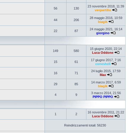
23 novembre 2018, 11:39
56
130
vespertilio
28 maggio 2016, 10:59
44
206
biagik
24 maggio 2021, 16:14
22
87
giorgino
15 giugno 2020, 22:14
149
580
Luca Oddone
17 giugno 2017, 7:16
15
61
coneshell
24 luglio 2015, 17:59
16
71
Max
14 marzo 2017, 6:59
29
85
biagik
3 marzo 2014, 21:56
4
9
PIPPO PIPPO
16 novembre 2011, 21:22
1
2
Luca Oddone
Reindirizzamenti totali: 56230