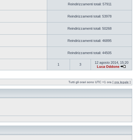
Reindirizzamenti totali: 57911
Reindirizzamenti totali: 53978
Reindirizzamenti totali: 50268
Reindirizzamenti totali: 46895
Reindirizzamenti totali: 44505
12 agosto 2014, 15:20
1
3
Luca Oddone
Tutti gli orari sono UTC +1 ora [
ora legale
]