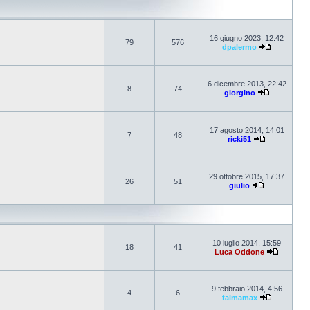
16 giugno 2023, 12:42
79
576
dpalermo
6 dicembre 2013, 22:42
8
74
giorgino
17 agosto 2014, 14:01
7
48
ricki51
29 ottobre 2015, 17:37
26
51
giulio
10 luglio 2014, 15:59
18
41
Luca Oddone
9 febbraio 2014, 4:56
4
6
talmamax