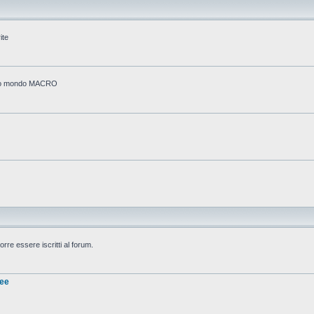
ite
stico mondo MACRO
rre essere iscritti al forum.
nee