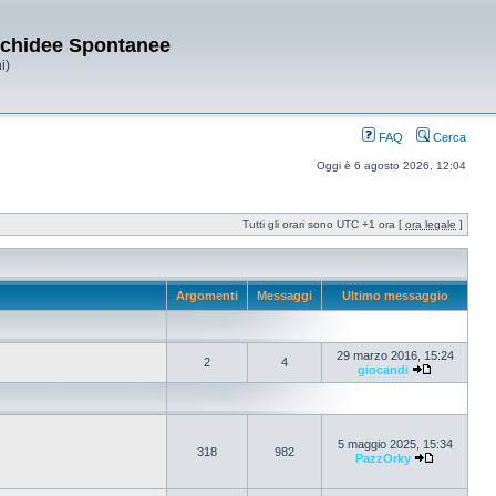
Orchidee Spontanee
i)
FAQ
Cerca
Oggi è 6 agosto 2026, 12:04
Tutti gli orari sono UTC +1 ora [
ora legale
]
Argomenti
Messaggi
Ultimo messaggio
29 marzo 2016, 15:24
2
4
giocandi
5 maggio 2025, 15:34
318
982
PazzOrky