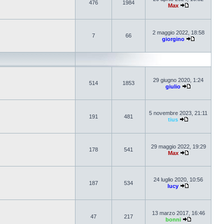
476
1984
Max
2 maggio 2022, 18:58
7
66
giorgino
29 giugno 2020, 1:24
514
1853
giulio
5 novembre 2023, 21:11
191
481
tius
29 maggio 2022, 19:29
178
541
Max
24 luglio 2020, 10:56
187
534
lucy
13 marzo 2017, 16:46
47
217
bonni