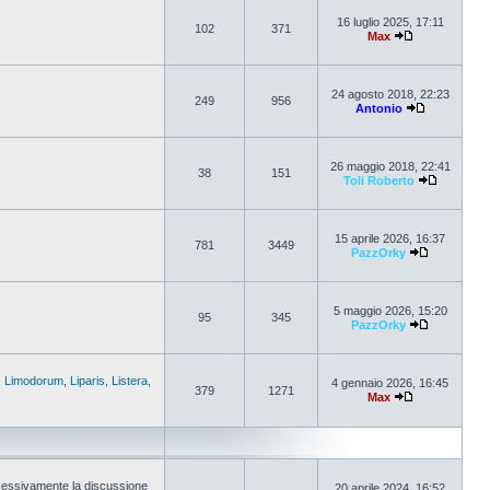
16 luglio 2025, 17:11
102
371
Max
24 agosto 2018, 22:23
249
956
Antonio
26 maggio 2018, 22:41
38
151
Toli Roberto
15 aprile 2026, 16:37
781
3449
PazzOrky
5 maggio 2026, 15:20
95
345
PazzOrky
,
Limodorum
,
Liparis
,
Listera
,
4 gennaio 2026, 16:45
379
1271
Max
cessivamente la discussione
20 aprile 2024, 16:52