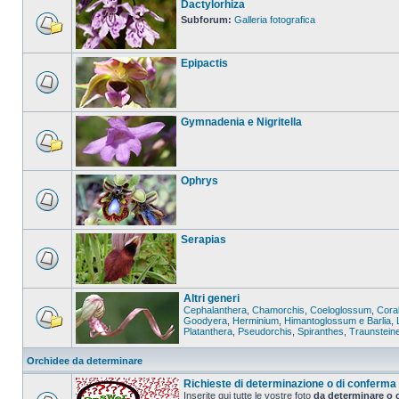
Dactylorhiza
Subforum:
Galleria fotografica
Epipactis
Gymnadenia e Nigritella
Ophrys
Serapias
Altri generi
Cephalanthera
,
Chamorchis
,
Coeloglossum
,
Coral
Goodyera
,
Herminium
,
Himantoglossum e Barlia
,
Platanthera
,
Pseudorchis
,
Spiranthes
,
Traunstein
Orchidee da determinare
Richieste di determinazione o di conferma
Inserite qui tutte le vostre foto
da determinare o 