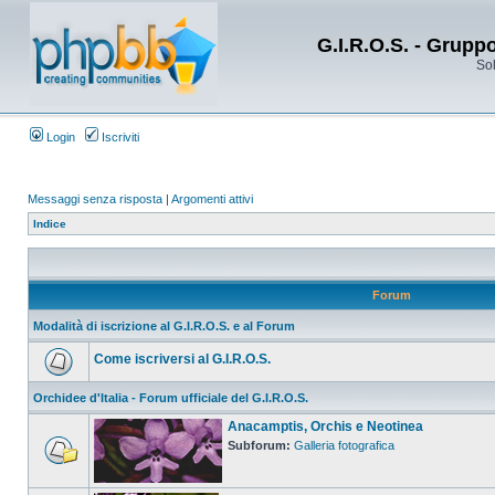
G.I.R.O.S. - Grupp
Sol
Login
Iscriviti
Messaggi senza risposta
|
Argomenti attivi
Indice
Forum
Modalità di iscrizione al G.I.R.O.S. e al Forum
Come iscriversi al G.I.R.O.S.
Orchidee d'Italia - Forum ufficiale del G.I.R.O.S.
Anacamptis, Orchis e Neotinea
Subforum:
Galleria fotografica