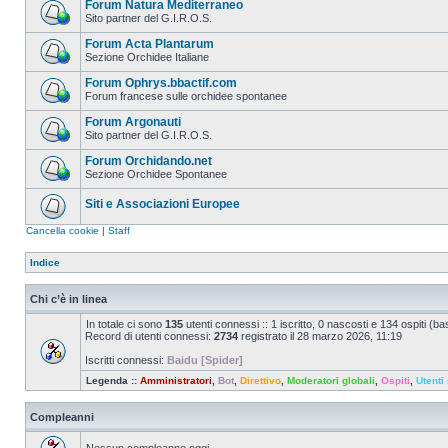
Forum Natura Mediterraneo
Sito partner del G.I.R.O.S.
Forum Acta Plantarum
Sezione Orchidee Italiane
Forum Ophrys.bbactif.com
Forum francese sulle orchidee spontanee
Forum Argonauti
Sito partner del G.I.R.O.S.
Forum Orchidando.net
Sezione Orchidee Spontanee
Siti e Associazioni Europee
Cancella cookie
|
Staff
Indice
Chi c’è in linea
In totale ci sono
135
utenti connessi :: 1 iscritto, 0 nascosti e 134 ospiti (basa
Record di utenti connessi:
2734
registrato il 28 marzo 2026, 11:19
Iscritti connessi:
Baidu [Spider]
Legenda ::
Amministratori
,
Bot
,
Direttivo
,
Moderatori globali
,
Ospiti
,
Utenti 
Compleanni