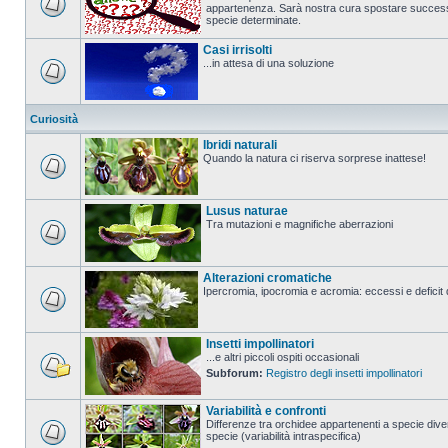
appartenenza. Sarà nostra cura spostare successi
specie determinate.
Casi irrisolti
...in attesa di una soluzione
Curiosità
Ibridi naturali
Quando la natura ci riserva sorprese inattese!
Lusus naturae
Tra mutazioni e magnifiche aberrazioni
Alterazioni cromatiche
Ipercromia, ipocromia e acromia: eccessi e deficit 
Insetti impollinatori
...e altri piccoli ospiti occasionali
Subforum:
Registro degli insetti impollinatori
Variabilità e confronti
Differenze tra orchidee appartenenti a specie diver
specie (variabilità intraspecifica)