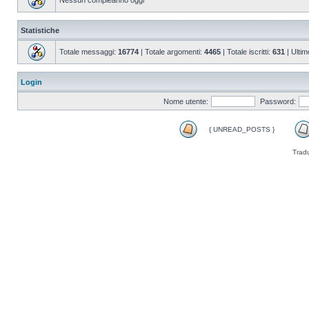
Nessun compleanno oggi
Statistiche
Totale messaggi:
16774
| Totale argomenti:
4465
| Totale iscritti:
631
| Ultim
Login
Nome utente:
Password:
{ UNREAD_POSTS }
Trad