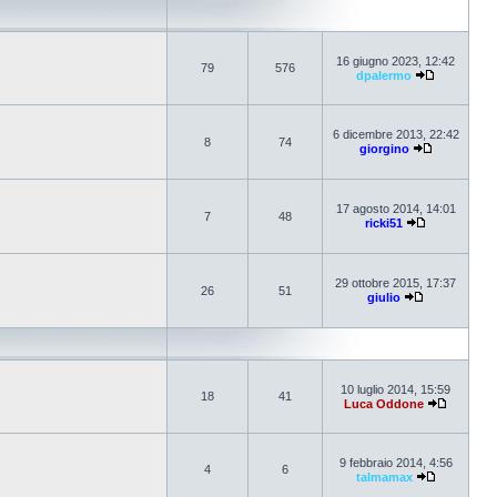
16 giugno 2023, 12:42
79
576
dpalermo
6 dicembre 2013, 22:42
8
74
giorgino
17 agosto 2014, 14:01
7
48
ricki51
29 ottobre 2015, 17:37
26
51
giulio
10 luglio 2014, 15:59
18
41
Luca Oddone
9 febbraio 2014, 4:56
4
6
talmamax