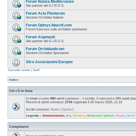
Forum Natura Mediterraneo
Sito partner del G.I.R.O.S.
Forum Acta Plantarum
Sezione Orchidee Italiane
Forum Ophrys.bbactif.com
Forum francese sulle orchidee spontanee
Forum Argonauti
Sito partner del G.I.R.O.S.
Forum Orchidando.net
Sezione Orchidee Spontanee
Siti e Associazioni Europee
Cancella cookie
|
Staff
Indice
Chi c’è in linea
In totale ci sono
490
utenti connessi :: 1 iscritto, 0 nascosti e 489 ospiti (basa
Record di utenti connessi:
2734
registrato il 28 marzo 2026, 11:19
Iscritti connessi:
Baidu [Spider]
Legenda ::
Amministratori
,
Bot
,
Direttivo
,
Moderatori globali
,
Ospiti
,
Utenti 
Compleanni