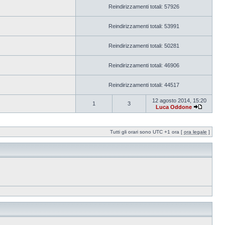
Reindirizzamenti totali: 57926
Reindirizzamenti totali: 53991
Reindirizzamenti totali: 50281
Reindirizzamenti totali: 46906
Reindirizzamenti totali: 44517
12 agosto 2014, 15:20
1
3
Luca Oddone
Tutti gli orari sono UTC +1 ora [
ora legale
]