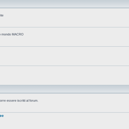
ite
stico mondo MACRO
rre essere iscritti al forum.
nee