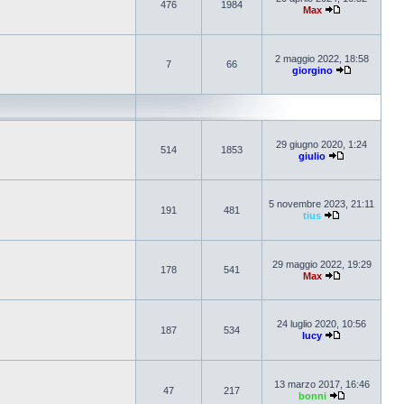
476
1984
Max
2 maggio 2022, 18:58
7
66
giorgino
29 giugno 2020, 1:24
514
1853
giulio
5 novembre 2023, 21:11
191
481
tius
29 maggio 2022, 19:29
178
541
Max
24 luglio 2020, 10:56
187
534
lucy
13 marzo 2017, 16:46
47
217
bonni