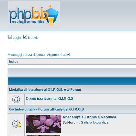
Login
Iscriviti
Messaggi senza risposta
|
Argomenti attivi
Indice
Modalità di iscrizione al G.I.R.O.S. e al Forum
Come iscriversi al G.I.R.O.S.
Orchidee d'Italia - Forum ufficiale del G.I.R.O.S.
Anacamptis, Orchis e Neotinea
Subforum:
Galleria fotografica