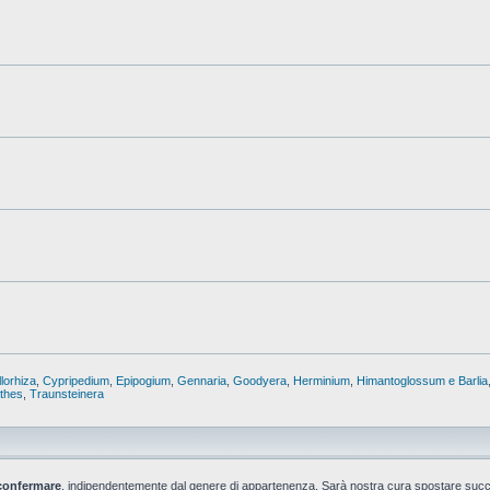
lorhiza
,
Cypripedium
,
Epipogium
,
Gennaria
,
Goodyera
,
Herminium
,
Himantoglossum e Barlia
nthes
,
Traunsteinera
confermare
, indipendentemente dal genere di appartenenza. Sarà nostra cura spostare suc