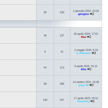
2 gennaio 2022, 19:26
90
230
giorgino
20 aprile 2024, 17:01
39
137
Max
2 maggio 2016, 9:19
6
41
Il_2Paradox
8 aprile 2016, 15:12
44
213
Alex
14 ottobre 2021, 16:05
69
286
papy 55
17 aprile 2023, 18:12
140
537
PazzOrky