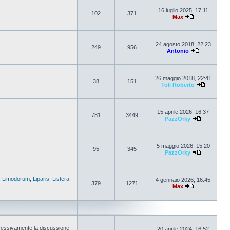
16 luglio 2025, 17:11
102
371
Max
24 agosto 2018, 22:23
249
956
Antonio
26 maggio 2018, 22:41
38
151
Toli Roberto
15 aprile 2026, 16:37
781
3449
PazzOrky
5 maggio 2026, 15:20
95
345
PazzOrky
,
Limodorum
,
Liparis
,
Listera
,
4 gennaio 2026, 16:45
379
1271
Max
cessivamente la discussione
20 aprile 2024, 16:52