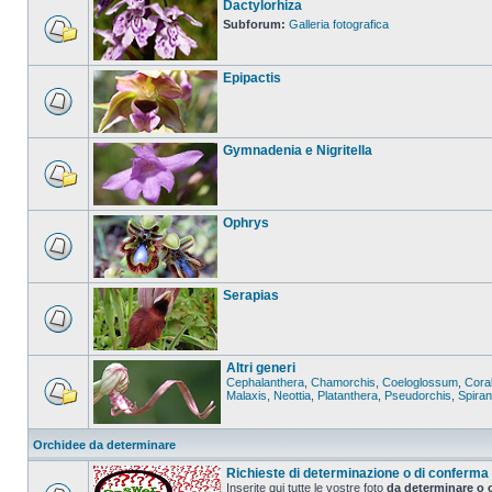
Dactylorhiza
Subforum:
Galleria fotografica
Epipactis
Gymnadenia e Nigritella
Ophrys
Serapias
Altri generi
Cephalanthera
,
Chamorchis
,
Coeloglossum
,
Coral
Malaxis
,
Neottia
,
Platanthera
,
Pseudorchis
,
Spira
Orchidee da determinare
Richieste di determinazione o di conferma
Inserite qui tutte le vostre foto
da determinare o 