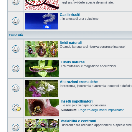
negli archivi delle specie determinate.
Casi irrisolti
...in attesa di una soluzione
Curiosità
Ibridi naturali
Quando la natura ci riserva sorprese inattese!
Lusus naturae
Tra mutazioni e magnifiche aberrazioni
Alterazioni cromatiche
Ipercromia, ipocromia e acromia: eccessi e deficit 
Insetti impollinatori
...e altri piccoli ospiti occasionali
Subforum:
Registro degli insetti impollinatori
Variabilità e confronti
Differenze tra orchidee appartenenti a specie divers