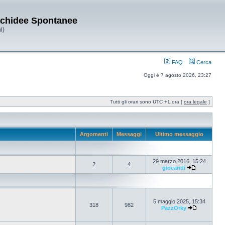
Orchidee Spontanee
i)
FAQ
Cerca
Oggi è 7 agosto 2026, 23:27
Tutti gli orari sono UTC +1 ora [
ora legale
]
Argomenti
Messaggi
Ultimo messaggio
29 marzo 2016, 15:24
2
4
giocandi
5 maggio 2025, 15:34
318
982
PazzOrky