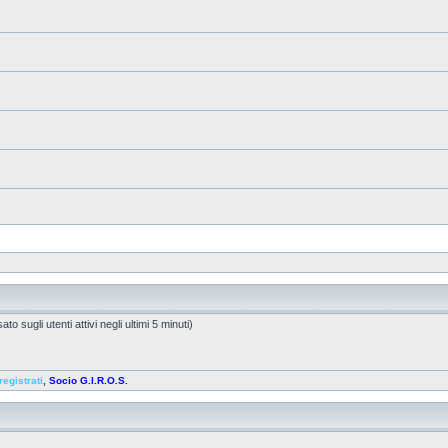
to sugli utenti attivi negli ultimi 5 minuti)
registrati
,
Socio G.I.R.O.S.