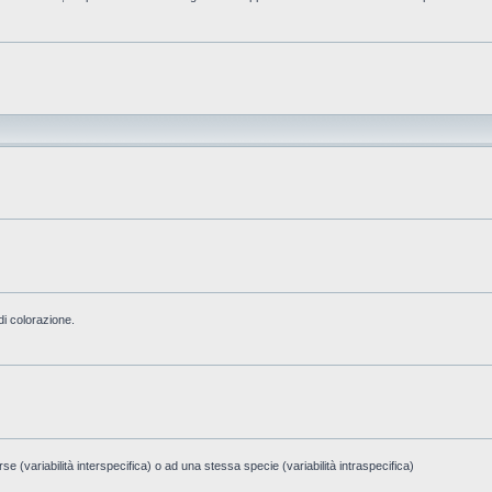
di colorazione.
e (variabilità interspecifica) o ad una stessa specie (variabilità intraspecifica)