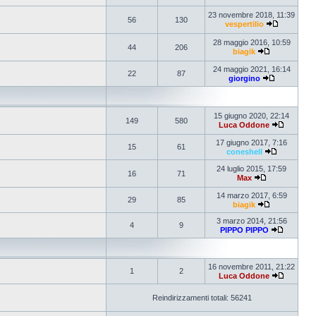
23 novembre 2018, 11:39
56
130
vespertilio
28 maggio 2016, 10:59
44
206
biagik
24 maggio 2021, 16:14
22
87
giorgino
15 giugno 2020, 22:14
149
580
Luca Oddone
17 giugno 2017, 7:16
15
61
coneshell
24 luglio 2015, 17:59
16
71
Max
14 marzo 2017, 6:59
29
85
biagik
3 marzo 2014, 21:56
4
9
PIPPO PIPPO
16 novembre 2011, 21:22
1
2
Luca Oddone
Reindirizzamenti totali: 56241