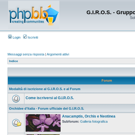
G.I.R.O.S. - Grupp
Sol
Login
Iscriviti
Messaggi senza risposta
|
Argomenti attivi
Indice
Forum
Modalità di iscrizione al G.I.R.O.S. e al Forum
Come iscriversi al G.I.R.O.S.
Orchidee d'Italia - Forum ufficiale del G.I.R.O.S.
Anacamptis, Orchis e Neotinea
Subforum:
Galleria fotografica