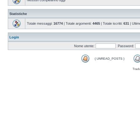
Nessun compleanno oggi
Statistiche
Totale messaggi:
16774
| Totale argomenti:
4465
| Totale iscritti:
631
| Ultim
Login
Nome utente:
Password:
{ UNREAD_POSTS }
Trad