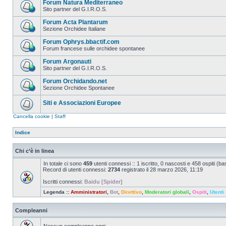
Forum Natura Mediterraneo
Sito partner del G.I.R.O.S.
Forum Acta Plantarum
Sezione Orchidee Italiane
Forum Ophrys.bbactif.com
Forum francese sulle orchidee spontanee
Forum Argonauti
Sito partner del G.I.R.O.S.
Forum Orchidando.net
Sezione Orchidee Spontanee
Siti e Associazioni Europee
Cancella cookie
|
Staff
Indice
Chi c’è in linea
In totale ci sono
459
utenti connessi :: 1 iscritto, 0 nascosti e 458 ospiti (basa
Record di utenti connessi:
2734
registrato il 28 marzo 2026, 11:19
Iscritti connessi:
Baidu [Spider]
Legenda ::
Amministratori
,
Bot
,
Direttivo
,
Moderatori globali
,
Ospiti
,
Utenti 
Compleanni