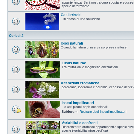
appartenenza. Sarà nostra cura spostare successi
specie determinate.
Casi irrisolti
...in attesa di una soluzione
Curiosità
Ibridi naturali
Quando la natura ci riserva sorprese inattese!
Lusus naturae
Tra mutazioni e magnifiche aberrazioni
Alterazioni cromatiche
Ipercromia, ipocromia e acromia: eccessi e deficit 
Insetti impollinatori
...e altri piccoli ospiti occasionali
Subforum:
Registro degli insetti impollinatori
Variabilità e confronti
Differenze tra orchidee appartenenti a specie diver
specie (variabilità intraspecifica)