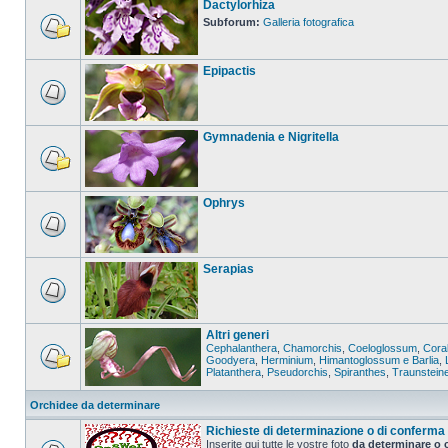
Dactylorhiza
Subforum:
Galleria fotografica
Epipactis
Gymnadenia e Nigritella
Ophrys
Serapias
Altri generi
Cephalanthera
,
Chamorchis
,
Coeloglossum
,
Coral
Goodyera
,
Herminium
,
Himantoglossum e Barlia
,
Platanthera
,
Pseudorchis
,
Spiranthes
,
Traunstein
Orchidee da determinare
Richieste di determinazione o di conferma
Inserite qui tutte le vostre foto
da determinare o 