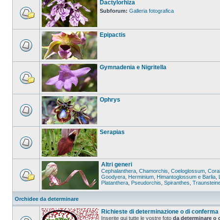
Dactylorhiza
Subforum:
Galleria fotografica
Epipactis
Gymnadenia e Nigritella
Ophrys
Serapias
Altri generi
Cephalanthera
,
Chamorchis
,
Coeloglossum
,
Coral
Goodyera
,
Herminium
,
Himantoglossum e Barlia
,
Platanthera
,
Pseudorchis
,
Spiranthes
,
Traunstein
Orchidee da determinare
Richieste di determinazione o di conferma
Inserite qui tutte le vostre foto
da determinare o 