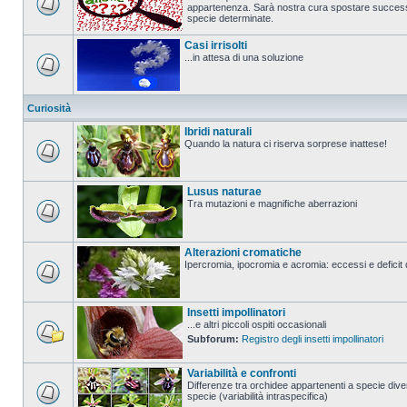
appartenenza. Sarà nostra cura spostare successi
specie determinate.
Casi irrisolti
...in attesa di una soluzione
Curiosità
Ibridi naturali
Quando la natura ci riserva sorprese inattese!
Lusus naturae
Tra mutazioni e magnifiche aberrazioni
Alterazioni cromatiche
Ipercromia, ipocromia e acromia: eccessi e deficit 
Insetti impollinatori
...e altri piccoli ospiti occasionali
Subforum:
Registro degli insetti impollinatori
Variabilità e confronti
Differenze tra orchidee appartenenti a specie diver
specie (variabilità intraspecifica)