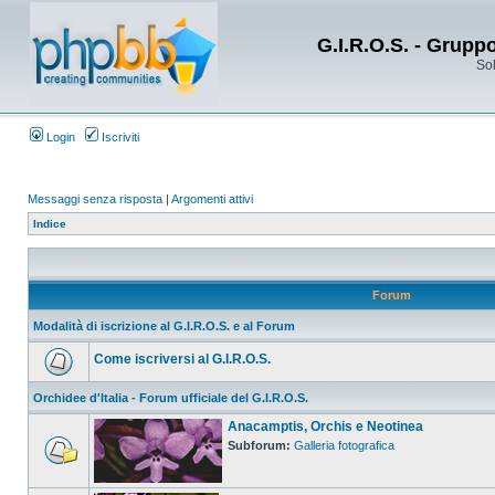
G.I.R.O.S. - Grupp
Sol
Login
Iscriviti
Messaggi senza risposta
|
Argomenti attivi
Indice
Forum
Modalità di iscrizione al G.I.R.O.S. e al Forum
Come iscriversi al G.I.R.O.S.
Orchidee d'Italia - Forum ufficiale del G.I.R.O.S.
Anacamptis, Orchis e Neotinea
Subforum:
Galleria fotografica