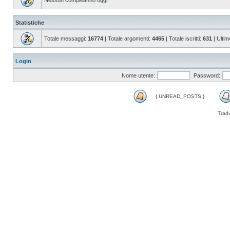
Nessun compleanno oggi
Statistiche
Totale messaggi:
16774
| Totale argomenti:
4465
| Totale iscritti:
631
| Ultim
Login
Nome utente:
Password:
{ UNREAD_POSTS }
Trad