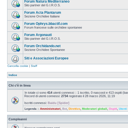
Forum Natura Mediterraneo
Sito partner del G.I.R.O.S.
Forum Acta Plantarum
Sezione Orchidee Italiane
Forum Ophrys.bbactif.com
Forum francese sulle orchidee spontanee
Forum Argonauti
Sito partner del G.I.R.O.S.
Forum Orchidando.net
Sezione Orchidee Spontanee
Siti e Associazioni Europee
Cancella cookie
|
Staff
Indice
Chi c’è in linea
In totale ci sono
414
utenti connessi :: 1 iscritto, 0 nascosti e 413 ospiti (basa
Record di utenti connessi:
2734
registrato il 28 marzo 2026, 11:19
Iscritti connessi:
Baidu [Spider]
Legenda ::
Amministratori
,
Bot
,
Direttivo
,
Moderatori globali
,
Ospiti
,
Utenti 
Compleanni