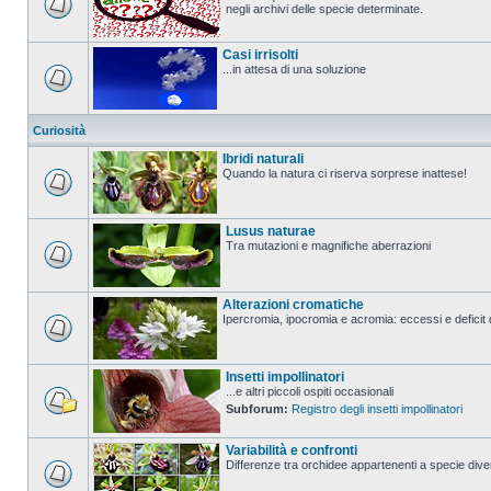
negli archivi delle specie determinate.
Casi irrisolti
...in attesa di una soluzione
Curiosità
Ibridi naturali
Quando la natura ci riserva sorprese inattese!
Lusus naturae
Tra mutazioni e magnifiche aberrazioni
Alterazioni cromatiche
Ipercromia, ipocromia e acromia: eccessi e deficit 
Insetti impollinatori
...e altri piccoli ospiti occasionali
Subforum:
Registro degli insetti impollinatori
Variabilità e confronti
Differenze tra orchidee appartenenti a specie divers