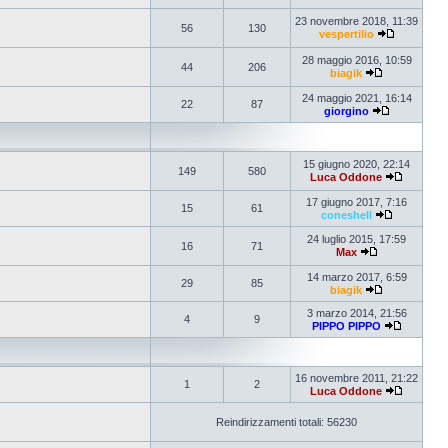
23 novembre 2018, 11:39
56
130
vespertilio
28 maggio 2016, 10:59
44
206
biagik
24 maggio 2021, 16:14
22
87
giorgino
15 giugno 2020, 22:14
149
580
Luca Oddone
17 giugno 2017, 7:16
15
61
coneshell
24 luglio 2015, 17:59
16
71
Max
14 marzo 2017, 6:59
29
85
biagik
3 marzo 2014, 21:56
4
9
PIPPO PIPPO
16 novembre 2011, 21:22
1
2
Luca Oddone
Reindirizzamenti totali: 56230