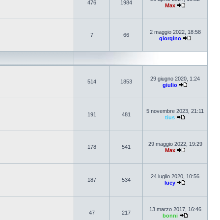
476
1984
Max
2 maggio 2022, 18:58
7
66
giorgino
29 giugno 2020, 1:24
514
1853
giulio
5 novembre 2023, 21:11
191
481
tius
29 maggio 2022, 19:29
178
541
Max
24 luglio 2020, 10:56
187
534
lucy
13 marzo 2017, 16:46
47
217
bonni