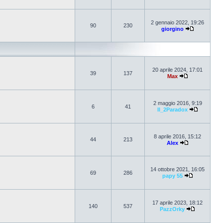
2 gennaio 2022, 19:26
90
230
giorgino
20 aprile 2024, 17:01
39
137
Max
2 maggio 2016, 9:19
6
41
Il_2Paradox
8 aprile 2016, 15:12
44
213
Alex
14 ottobre 2021, 16:05
69
286
papy 55
17 aprile 2023, 18:12
140
537
PazzOrky