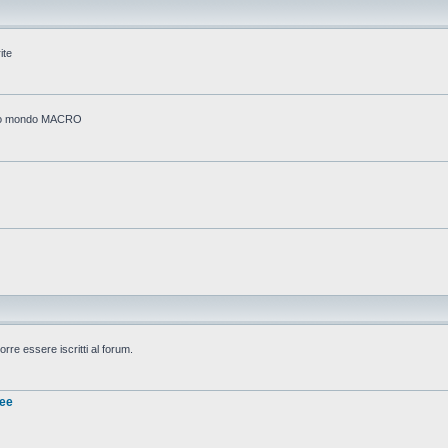
ite
stico mondo MACRO
rre essere iscritti al forum.
nee