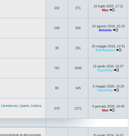
16 luglio 2025, 17:11
102
371
Max
24 agosto 2018, 22:23
249
956
Antonio
26 maggio 2018, 22:41
38
151
Toli Roberto
15 aprile 2026, 16:37
781
3449
PazzOrky
5 maggio 2026, 15:20
95
345
PazzOrky
,
Limodorum
,
Liparis
,
Listera
,
4 gennaio 2026, 16:45
379
1271
Max
cessivamente la discussione
20 aprile 2024, 16:52