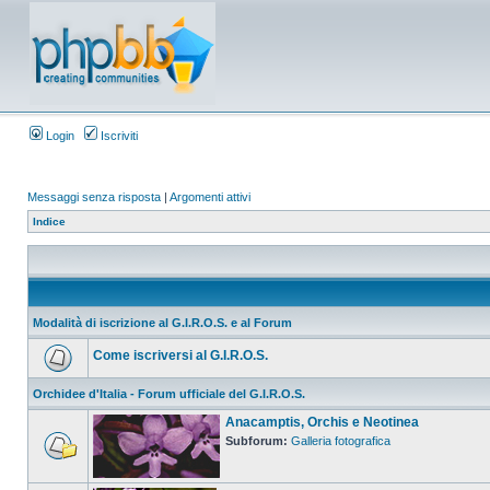
Login
Iscriviti
Messaggi senza risposta
|
Argomenti attivi
Indice
Modalità di iscrizione al G.I.R.O.S. e al Forum
Come iscriversi al G.I.R.O.S.
Orchidee d'Italia - Forum ufficiale del G.I.R.O.S.
Anacamptis, Orchis e Neotinea
Subforum:
Galleria fotografica