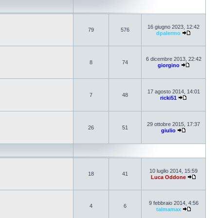
16 giugno 2023, 12:42
79
576
dpalermo
6 dicembre 2013, 22:42
8
74
giorgino
17 agosto 2014, 14:01
7
48
ricki51
29 ottobre 2015, 17:37
26
51
giulio
10 luglio 2014, 15:59
18
41
Luca Oddone
9 febbraio 2014, 4:56
4
6
talmamax