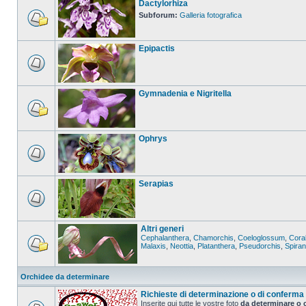
Dactylorhiza
Subforum:
Galleria fotografica
Epipactis
Gymnadenia e Nigritella
Ophrys
Serapias
Altri generi
Cephalanthera
,
Chamorchis
,
Coeloglossum
,
Coral
Malaxis
,
Neottia
,
Platanthera
,
Pseudorchis
,
Spira
Orchidee da determinare
Richieste di determinazione o di conferma
Inserite qui tutte le vostre foto
da determinare o 