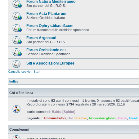
Forum Natura Mediterraneo
Sito partner del G.I.R.O.S.
Forum Acta Plantarum
Sezione Orchidee Italiane
Forum Ophrys.bbactif.com
Forum francese sulle orchidee spontanee
Forum Argonauti
Sito partner del G.I.R.O.S.
Forum Orchidando.net
Sezione Orchidee Spontanee
Siti e Associazioni Europee
Cancella cookie
|
Staff
Indice
Chi c’è in linea
In totale ci sono
93
utenti connessi :: 1 iscritto, 0 nascosti e 92 ospiti (basato 
Record di utenti connessi:
2734
registrato il 28 marzo 2026, 11:19
Iscritti connessi:
Baidu [Spider]
Legenda ::
Amministratori
,
Bot
,
Direttivo
,
Moderatori globali
,
Ospiti
,
Utenti 
Compleanni