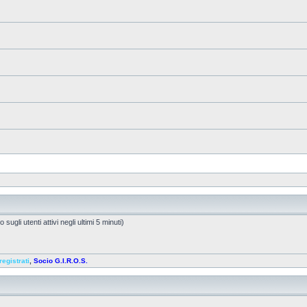
sugli utenti attivi negli ultimi 5 minuti)
registrati
,
Socio G.I.R.O.S.