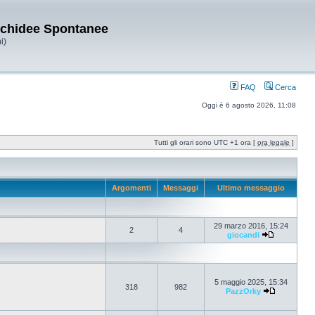
Orchidee Spontanee
i)
FAQ
Cerca
Oggi è 6 agosto 2026, 11:08
Tutti gli orari sono UTC +1 ora [
ora legale
]
Argomenti
Messaggi
Ultimo messaggio
29 marzo 2016, 15:24
2
4
giocandi
5 maggio 2025, 15:34
318
982
PazzOrky