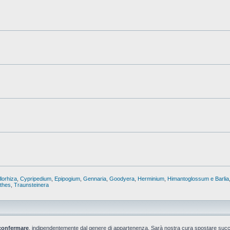
lorhiza
,
Cypripedium
,
Epipogium
,
Gennaria
,
Goodyera
,
Herminium
,
Himantoglossum e Barlia
nthes
,
Traunsteinera
confermare
, indipendentemente dal genere di appartenenza. Sarà nostra cura spostare suc