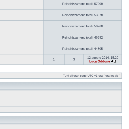
Reindirizzamenti totali: 57909
Reindirizzamenti totali: 53978
Reindirizzamenti totali: 50268
Reindirizzamenti totali: 46892
Reindirizzamenti totali: 44505
12 agosto 2014, 15:20
1
3
Luca Oddone
Tutti gli orari sono UTC +1 ora [
ora legale
]