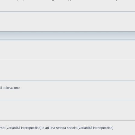
di colorazione.
e (variabilità interspecifica) o ad una stessa specie (variabilità intraspecifica)