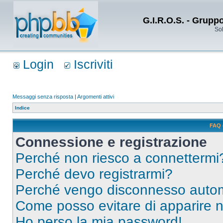
G.I.R.O.S. - Grupp
Sol
Login
Iscriviti
Messaggi senza risposta
|
Argomenti attivi
Indice
FAQ 
Connessione e registrazione
Perché non riesco a connettermi
Perché devo registrarmi?
Perché vengo disconnesso auto
Come posso evitare di apparire nel
Ho perso la mia password!